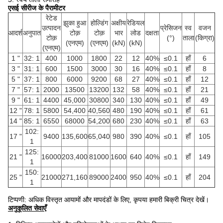
एसई सीरीज के पैरामीटर
रेटेड
झुका हुआ
होल्डिंग
अक्षीय
रेडियल
उत्पादन
प्रेसिजन
स्व
वजन
आदर्श
अनुपात
टोक़
टोक़
भार
लोड
दक्षता
टोक़
(°)
ताला
(किग्रा)
(एनएम)
(एनएम)
(kN)
(kN)
(एनएम)
1 "
32: 1
400
1000
1800
22
12
40%
≤0.1
हाँ
6
3 "
31: 1
600
1500
3000
30
16
40%
≤0.1
हाँ
8
5 "
37: 1
800
6000
9200
68
27
40%
≤0.1
हाँ
12
7 "
57: 1
2000
13500
13200
132
58
40%
≤0.1
हाँ
21
9 "
61: 1
4400
45,000
30800
340
130
40%
≤0.1
हाँ
49
12 "
78: 1
5800
54,400
40,560
480
190
40%
≤0.1
हाँ
61
14 "
85: 1
6550
68000
54,200
680
230
40%
≤0.1
हाँ
63
102:
17 "
9400
135,600
65,040
980
390
40%
≤0.1
हाँ
105
1
125:
21 "
16000
203,400
81000
1600
640
40%
≤0.1
हाँ
149
1
150:
25 "
21000
271,160
89000
2400
950
40%
≤0.1
हाँ
204
1
टिप्पणी: अधिक विस्तृत आयामों और मापदंडों के लिए, कृपया हमारी बिक्री चित्र देखें।
अनुकूलित सेवाएँ