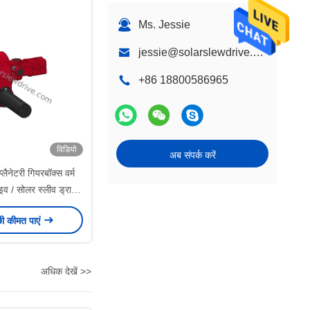
Ms. Jessie
jessie@solarslewdrive.com
+86 18800586965
विडियो
अब संपर्क करें
्लैनेटरी गियरबॉक्स वर्म
ाइव / सोलर स्लीव ड्राइव
नुपात के साथ
छी कीमत पाएं
अधिक देखें >>