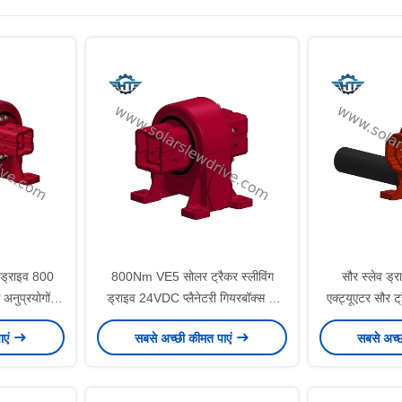
 ड्राइव 800
800Nm VE5 सोलर ट्रैकर स्लीविंग
सौर स्लेव ड्
नुप्रयोगों में
ड्राइव 24VDC प्लैनेटरी गियरबॉक्स के
एक्ट्यूएटर सौर ट्
 के लिए
साथ पैराबोलिक ट्रफ पावर प्लांट्स के लिए
स्व-लॉकिंग गिय
ाएं
सबसे अच्छी कीमत पाएं
सबसे अच्
एकीकृत 