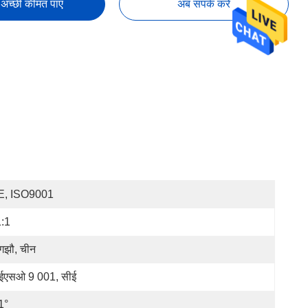
अच्छी कीमत पाएं
अब संपर्क करें
E, ISO9001
:1
ंगझौ, चीन
एसओ 9 001, सीई
1°