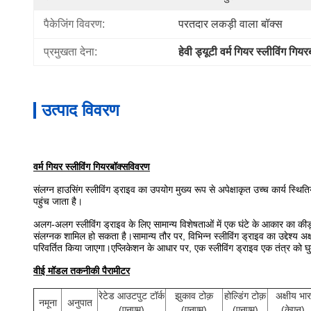
पैकेजिंग विवरण:
परतदार लकड़ी वाला बॉक्स
प्रमुखता देना:
हेवी ड्यूटी वर्म गियर स्लीविंग गियर
उत्पाद विवरण
वर्म गियर स्लीविंग गियरबॉक्स
विवरण
संलग्न हाउसिंग स्लीविंग ड्राइव का उपयोग मुख्य रूप से अपेक्षाकृत उच्च कार्य स्
पहुंच जाता है।
अलग-अलग स्लीविंग ड्राइव के लिए सामान्य विशेषताओं में एक घंटे के आकार का कीड
संलग्नक शामिल हो सकता है।सामान्य तौर पर, विभिन्न स्लीविंग ड्राइव का उद्देश्य अ
परिवर्तित किया जाएगा।एप्लिकेशन के आधार पर, एक स्लीविंग ड्राइव एक तंत्र को घुम
वीई मॉडल तकनीकी पैरामीटर
रेटेड आउटपुट टॉर्क
झुकाव टोक़
होल्डिंग टोक़
अक्षीय भार
नमूना
अनुपात
(एनएम)
(एनएम)
(एनएम)
(केएन)