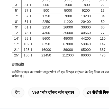
3"
31:1
600
1500
1800
22
5"
37:1
800
5000
9200
16
7"
57:1
1750
7000
13200
34
8"
51:1
2250
11200
20400
50
9"
61:1
2250
16000
30800
60
12"
78:1
4300
25000
40560
77
14"
85:1
5600
48000
44200
110
17"
102:1
6750
67000
53040
142
21"
125:1
16000
89000
65000
337
25"
150:1
21450
112000
89000
476
अनुप्रयोग
स्लीविंग ड्राइव का उपयोग अनुप्रयोगों की एक विस्तृत श्रृंखला के लिए किया जा सकत
शामिल हैं।
टैग:
Ve8 "सौर ट्रैकर स्लेव ड्राइव
24 वीडीसी गियरब