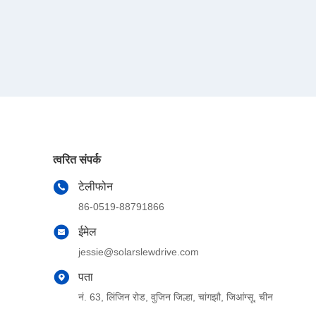
त्वरित संपर्क
टेलीफोन
86-0519-88791866
ईमेल
jessie@solarslewdrive.com
पता
नं. 63, लिंजिन रोड, वुजिन जिल्हा, चांगझौ, जिआंग्सू, चीन