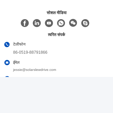
सोशल मीडिया
त्वरित संपर्क
टेलीफोन
86-0519-88791866
ईमेल
jessie@solarslewdrive.com
पता
नं. 63, लिंजिन रोड, वुजिन जिल्हा, चांगझौ, जिआंग्सू, चीन
गोपनीयता नीति
|
साइटमैप
चीन अच्छा गुणवत्ता सोलर स्लीव ड्राइव आपूर्तिकर्ता। कॉपीराइट © 2019-2026