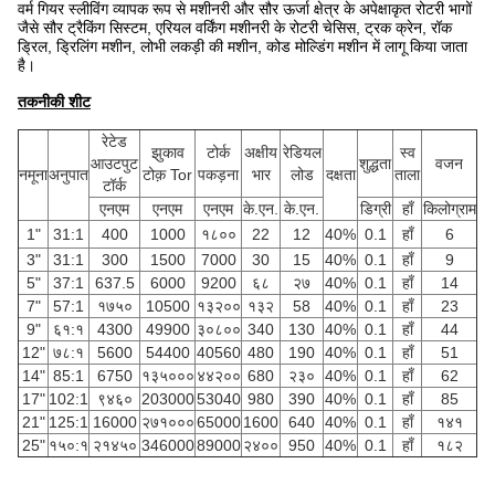
वर्म गियर स्लीविंग व्यापक रूप से मशीनरी और सौर ऊर्जा क्षेत्र के अपेक्षाकृत रोटरी भागों
जैसे सौर ट्रैकिंग सिस्टम, एरियल वर्किंग मशीनरी के रोटरी चेसिस, ट्रक क्रेन, रॉक
ड्रिल, ड्रिलिंग मशीन, लोभी लकड़ी की मशीन, कोड मोल्डिंग मशीन में लागू किया जाता
है।
तकनीकी शीट
रेटेड
झुकाव
टोर्क
अक्षीय
रेडियल
स्व
आउटपुट
शुद्धता
वजन
नमूना
अनुपात
टोक़ Tor
पकड़ना
भार
लोड
दक्षता
ताला
टॉर्क
एनएम
एनएम
एनएम
के.एन.
के.एन.
डिग्री
हाँ
किलोग्राम
1"
31:1
400
1000
१८००
22
12
40%
0.1
हाँ
6
3"
31:1
300
1500
7000
30
15
40%
0.1
हाँ
9
5"
37:1
637.5
6000
9200
६८
२७
40%
0.1
हाँ
14
7"
57:1
१७५०
10500
१३२००
१३२
58
40%
0.1
हाँ
23
9"
६१:१
4300
49900
३०८००
340
130
40%
0.1
हाँ
44
12"
७८:१
5600
54400
40560
480
190
40%
0.1
हाँ
51
14"
85:1
6750
१३५०००
४४२००
680
२३०
40%
0.1
हाँ
62
17"
102:1
९४६०
203000
53040
980
390
40%
0.1
हाँ
85
21"
125:1
16000
२७१०००
65000
1600
640
40%
0.1
हाँ
१४१
25"
१५०:१
२१४५०
346000
89000
२४००
950
40%
0.1
हाँ
१८२