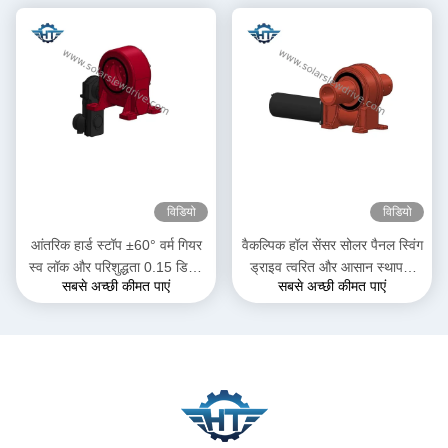
विडियो
विडियो
आंतरिक हार्ड स्टॉप ±60° वर्म गियर
वैकल्पिक हॉल सेंसर सोलर पैनल स्विंग
स्व लॉक और परिशुद्धता 0.15 डिग्री
ड्राइव त्वरित और आसान स्थापना
सबसे अच्छी कीमत पाएं
सबसे अच्छी कीमत पाएं
के साथ स्लीव ड्राइव
और अनुकूलित समाधान के लिए