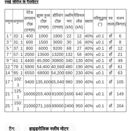
एसई सीरीज के पैरामीटर
रेटेड
झुका हुआ
होल्डिंग
अक्षीय
रेडियल
उत्पादन
परिशुद्धता
स्व
वजन
नमूना
अनुपात
टोक़
टोक़
भार
लोड
दक्षता
टोक़
(°)
ताला
(किग्रा)
(एनएम)
(एनएम)
(kN)
(kN)
(एनएम)
1 "
32: 1
400
1000
1800
22
12
40%
≤0.1
हाँ
6
3 "
31: 1
600
1500
3000
30
16
40%
≤0.1
हाँ
8
5 "
37: 1
800
6000
9200
68
27
40%
≤0.1
हाँ
12
7 "
57: 1
2000
13500
13200
132
58
40%
≤0.1
हाँ
21
9 "
61: 1
4400
45,000
30800
340
130
40%
≤0.1
हाँ
49
12 "
78: 1
5800
54,400
40,560
480
190
40%
≤0.1
हाँ
61
14 "
85: 1
6550
68000
54,200
680
230
40%
≤0.1
हाँ
63
102:
17 "
9400
135,600
65,040
980
390
40%
≤0.1
हाँ
105
1
125:
21 "
16000
203,400
81000
1600
640
40%
≤0.1
हाँ
149
1
150:
25 "
21000
271,160
89000
2400
950
40%
≤0.1
हाँ
204
1
टैग:
हाइड्रोलिक स्लीव मोटर