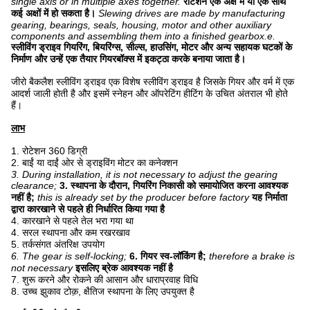
single axis or in multiple axes together.
रोटेशन एक अक्ष में या एक साथ
कई अक्षों में हो सकता है।
Slewing drives are made by manufacturing
gearing, bearings, seals, housing, motor and other auxiliary
components and assembling them into a finished gearbox.e.
स्लीविंग ड्राइव गियरिंग, बियरिंग्स, सील्स, हाउसिंग, मोटर और अन्य सहायक घटकों के
निर्माण और उन्हें एक तैयार गियरबॉक्स में इकट्ठा करके बनाया जाता है।
जीरो बैकलैश स्लीविंग ड्राइव एक विशेष स्लीविंग ड्राइव है जिसके गियर और वर्म में एक
आदर्श जाली होती है और इसमें स्नेहन और ऑपरेटिंग हीटिंग के उचित अंतराल भी होते
हैं।
लाभ
1. रोटेशन 360 डिग्री
2. बाईं या दाईं ओर से ड्राइविंग मोटर का कनेक्शन
3. During installation, it is not necessary to adjust the gearing
clearance;
3. स्थापना के दौरान, गियरिंग निकासी को समायोजित करना आवश्यक
नहीं है;
this is already set by the producer before factory
यह निर्माता
द्वारा कारखाने से पहले ही निर्धारित किया गया है
4. कारखाने से पहले तेल भरा गया था
4. सरल स्थापना और कम रखरखाव
5. तर्कसंगत अंतरिक्ष उपयोग
6. The gear is self-locking;
6. गियर स्व-लॉकिंग है;
therefore a brake is
not necessary
इसलिए ब्रेक आवश्यक नहीं है
7. शुरू करने और रोकने की आसान और धाराप्रवाह विधि
8. उच्च झुकाव टोक़, क्षैतिज स्थापना के लिए उपयुक्त है