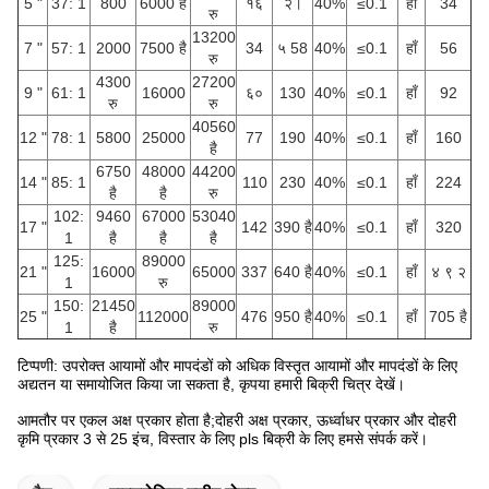
5 "
37: 1
800
6000 है
१६
२।
40%
≤0.1
हाँ
34
रु
13200
7 "
57: 1
2000
7500 है
34
५ 58
40%
≤0.1
हाँ
56
रु
4300
27200
9 "
61: 1
16000
६०
130
40%
≤0.1
हाँ
92
रु
रु
40560
12 "
78: 1
5800
25000
77
190
40%
≤0.1
हाँ
160
है
6750
48000
44200
14 "
85: 1
110
230
40%
≤0.1
हाँ
224
है
है
रु
102:
9460
67000
53040
17 "
142
390 है
40%
≤0.1
हाँ
320
1
है
है
है
125:
89000
21 "
16000
65000
337
640 है
40%
≤0.1
हाँ
४ ९ २
1
रु
150:
21450
89000
25 "
112000
476
950 है
40%
≤0.1
हाँ
705 है
1
है
रु
टिप्पणी: उपरोक्त आयामों और मापदंडों को अधिक विस्तृत आयामों और मापदंडों के लिए
अद्यतन या समायोजित किया जा सकता है, कृपया हमारी बिक्री चित्र देखें।
आमतौर पर एकल अक्ष प्रकार होता है;दोहरी अक्ष प्रकार, ऊर्ध्वाधर प्रकार और दोहरी
कृमि प्रकार 3 से 25 इंच, विस्तार के लिए pls बिक्री के लिए हमसे संपर्क करें।