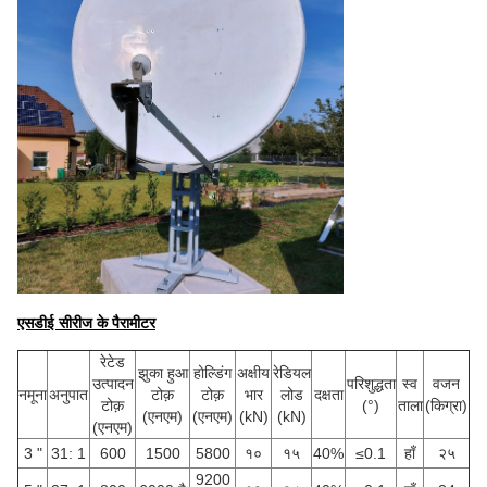
एसडीई सीरीज के पैरामीटर
रेटेड
झुका हुआ
होल्डिंग
अक्षीय
रेडियल
उत्पादन
परिशुद्धता
स्व
वजन
नमूना
अनुपात
टोक़
टोक़
भार
लोड
दक्षता
टोक़
(°)
ताला
(किग्रा)
(एनएम)
(एनएम)
(kN)
(kN)
(एनएम)
3 "
31: 1
600
1500
5800
१०
१५
40%
≤0.1
हाँ
२५
9200