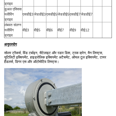
ड्राइव
डुअल एक्सिस
स्लीविंग
एसडीई3
जेडडीई3
एसडीई5
जेडडीई5
एसडीई7
जेडडीई7
ड्राइव
लंबवत संलग्न
स्लीविंग
वीई3
वीई5
वीई6
वीई7
वीई9
वीई12
ड्राइव
अनुप्रयोग
सोलर ट्रैकर्स, विंड टर्बाइन, सैटेलाइट और रडार डिश, ट्रक क्रेन, मैन लिफ्ट्स,
यूटिलिटी इक्विपमेंट, हाइड्रोलिक इक्विपमेंट अटैचमेंट, ऑयल टूल इक्विपमेंट, टायर
हैंडलर्स, डिगर एस और ऑटोमोटिव लिफ्ट्स।