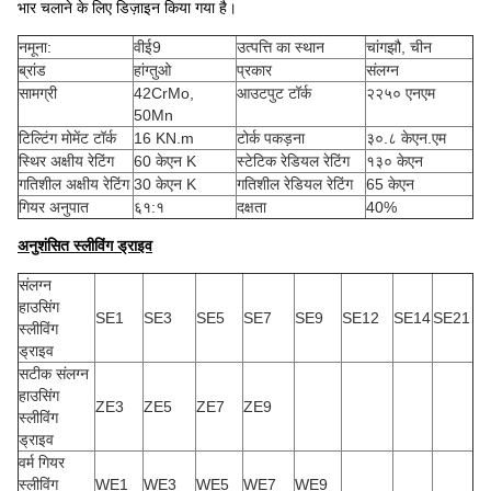
भार चलाने के लिए डिज़ाइन किया गया है।
नमूना:
वीई9
उत्पत्ति का स्थान
चांगझौ, चीन
ब्रांड
हांग्तुओ
प्रकार
संलग्न
सामग्री
42CrMo,
आउटपुट टॉर्क
२२५० एनएम
50Mn
टिल्टिंग मोमेंट टॉर्क
16 KN.m
टोर्क पकड़ना
३०.८ केएन.एम
स्थिर अक्षीय रेटिंग
60 केएन K
स्टेटिक रेडियल रेटिंग
१३० केएन
गतिशील अक्षीय रेटिंग
30 केएन K
गतिशील रेडियल रेटिंग
65 केएन
गियर अनुपात
६१:१
दक्षता
40%
अनुशंसित स्लीविंग ड्राइव
संलग्न
हाउसिंग
SE1
SE3
SE5
SE7
SE9
SE12
SE14
SE21
स्लीविंग
ड्राइव
सटीक संलग्न
हाउसिंग
ZE3
ZE5
ZE7
ZE9
स्लीविंग
ड्राइव
वर्म गियर
स्लीविंग
WE1
WE3
WE5
WE7
WE9