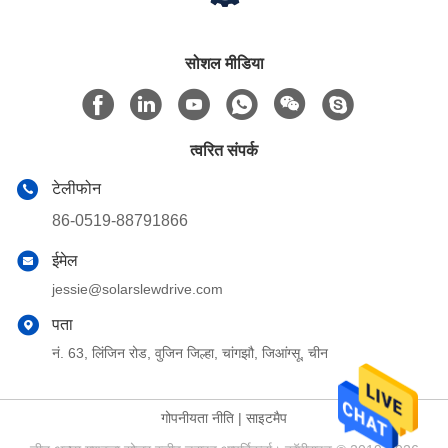
सोशल मीडिया
त्वरित संपर्क
टेलीफोन
86-0519-88791866
ईमेल
jessie@solarslewdrive.com
पता
नं. 63, लिंजिन रोड, वुजिन जिल्हा, चांगझौ, जिआंग्सू, चीन
गोपनीयता नीति
|
साइटमैप