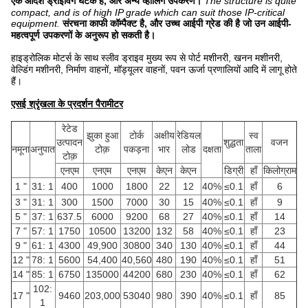
एक आदर्श ड्राइविंग घटक है, और अन्य व्हीलिंग उपकरण।
The structure is quite
compact, and is of high IP grade which can suit those IP-critical
equipment.
संरचना काफी कॉम्पैक्ट है, और उच्च आईपी ग्रेड की है जो उन आईपी-
महत्वपूर्ण उपकरणों के अनुरूप हो सकती है।
हाइड्रोलिक मोटर्स के साथ स्लीव ड्राइव मुख्य रूप से पोर्ट मशीनरी, खनन मशीनरी,
वेल्डिंग मशीनरी, निर्माण वाहनों, मॉड्यूलर वाहनों, पवन ऊर्जा प्रणालियों आदि में लागू होते
हैं।
एसई श्रृंखला के प्रदर्शन पैरामीटर
रेटेड
झुका हुआ
टोर्क
अक्षीय
रेडियल
स्व
उत्पादन
शुद्धता
वजन
नमूना
अनुपात
टोक़
पकड़ना
भार
लोड
दक्षता
ताला
टोक़
एनएम
एनएम
एनएम
केएन
केएन
डिग्री
हाँ
किलोग्राम
1 "
31: 1
400
1000
1800
22
12
40%
≤0.1
हाँ
6
3 "
31: 1
300
1500
7000
30
15
40%
≤0.1
हाँ
9
5 "
37: 1
637.5
6000
9200
68
27
40%
≤0.1
हाँ
14
7 "
57: 1
1750
10500
13200
132
58
40%
≤0.1
हाँ
23
9 "
61: 1
4300
49,900
30800
340
130
40%
≤0.1
हाँ
44
12 "
78: 1
5600
54,400
40,560
480
190
40%
≤0.1
हाँ
51
14 "
85: 1
6750
135000
44200
680
230
40%
≤0.1
हाँ
62
102:
17 "
9460
203,000
53040
980
390
40%
≤0.1
हाँ
85
1