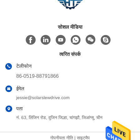
सोशल मीडिया
त्वरित संपर्क
टेलीफोन
86-0519-88791866
ईमेल
jessie@solarslewdrive.com
पता
नं. 63, लिंजिन रोड, वुजिन जिल्हा, चांगझौ, जिआंग्सू, चीन
गोपनीयता नीति
|
साइटमैप