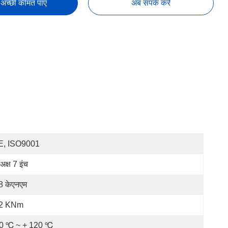
अच्छी कीमत पाएं
अब संपर्क करें
E, ISO9001
 अक्ष 7 इंच
8 केएनएम
.2 KNm
0 ℃ ~ + 120 ℃