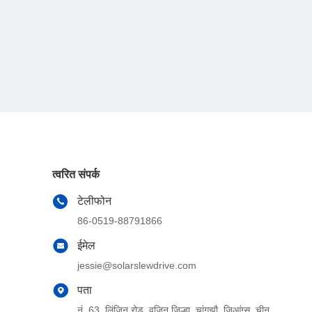
त्वरित संपर्क
टेलीफोन
86-0519-88791866
ईमेल
jessie@solarslewdrive.com
पता
नं. 63, लिंजिन रोड, वुजिन जिल्हा, चांगझौ, जिआंग्सू, चीन