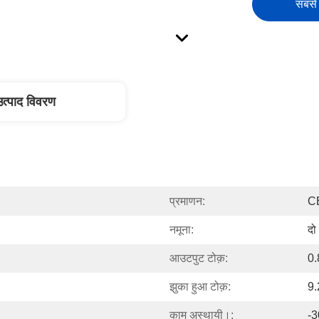
सबसे 
उत्पाद विवरण
प्रमाणन:
C
नमूना:
दो
आउटपुट टोक़:
0.
झुका हुआ टोक़:
9
काम अस्थायी।:
-3