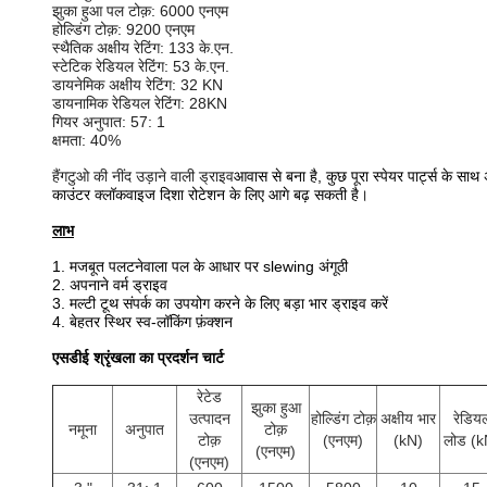
झुका हुआ पल टोक़: 6000 एनएम
होल्डिंग टोक़: 9200 एनएम
स्थैतिक अक्षीय रेटिंग: 133 के.एन.
स्टेटिक रेडियल रेटिंग: 53 के.एन.
डायनेमिक अक्षीय रेटिंग: 32 KN
डायनामिक रेडियल रेटिंग: 28KN
गियर अनुपात: 57: 1
क्षमता: 40%
हैंगटुओ की नींद उड़ाने वाली ड्राइव
आवास से बना है, कुछ पूरा स्पेयर पार्ट्स के 
काउंटर क्लॉकवाइज दिशा रोटेशन के लिए आगे बढ़ सकती है।
लाभ
1. मजबूत पलटनेवाला पल के आधार पर slewing अंगूठी
2. अपनाने वर्म ड्राइव
3. मल्टी टूथ संपर्क का उपयोग करने के लिए बड़ा भार ड्राइव करें
4. बेहतर स्थिर स्व-लॉकिंग फ़ंक्शन
एसडीई श्रृंखला का प्रदर्शन चार्ट
रेटेड
झुका हुआ
उत्पादन
होल्डिंग टोक़
अक्षीय भार
रेडिय
नमूना
अनुपात
टोक़
टोक़
(एनएम)
(kN)
लोड (k
(एनएम)
(एनएम)