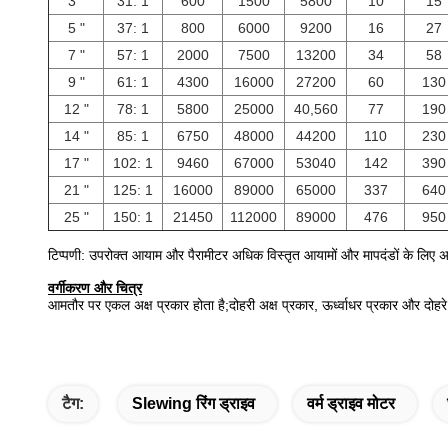
3 "
31: 1
600
1500
5800
10
15
5 "
37: 1
800
6000
9200
16
27
7 "
57: 1
2000
7500
13200
34
58
9 "
61: 1
4300
16000
27200
60
130
12 "
78: 1
5800
25000
40,560
77
190
14 "
85: 1
6750
48000
44200
110
230
17 "
102: 1
9460
67000
53040
142
390
21 "
125: 1
16000
89000
65000
337
640
25 "
150: 1
21450
112000
89000
476
950
टिप्पणी: उपरोक्त आयाम और पैरामीटर अधिक विस्तृत आयामों और मापदंडों के लिए अद
वर्गीकरण और चित्र
आमतौर पर एकल अक्ष प्रकार होता है;दोहरी अक्ष प्रकार, ऊर्ध्वाधर प्रकार और दोहरे
टैग:
Slewing रिंग ड्राइव
वर्म ड्राइव मोटर