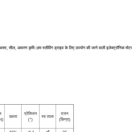
साथ असर, सील, आवरण कृमि।हम स्लीविंग ड्राइव के लिए उपयोग की जाने वाली इलेक्ट्रॉनिक म
ल
प्रेसिजन
वजन
दक्षता
स्व ताला
N)
(°)
(किग्रा)