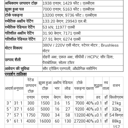
अधिकतम उत्पादन टोक़
1938 एनएम; 1429 फीट। एलबीएस
झुका हुआ पल
7000 एनएम; 5163 फीट। एलबीएस
टोर्क पकड़ना
13200 एनएम; 9736 फीट। एलबीएस
स्थैतिक अक्षीय रेटिंग
133.20 केएन; 29943 एल.बी.
स्थैतिक रेडियल रेटिंग
53 kN; 11977 एलबी
गतिशील अक्षीय रेटिंग
31.90 केएन; 7171 एलबी
गतिशील रेडियल रेटिंग
27.91 केएन; 6274 एलबी
380V / 220V एसी मोटर; स्टेपर मोटर ; Brushless
मोटर विकल्प
मोटर
दोहरी अक्ष; एकल अक्ष; सीपीवी / HCPV; सौर डिश;
उत्पाद शैली
पैराबोलिक; सोलर टॉवर
आवेदन की सुविधा
सौर ट्रैकिंग प्रणाली, औद्योगिक मशीनिंग
प्रदर्शन तालिका
रेटेड
झुका हुआ
अक्षीय
रेडियल
टोर्क
स्व
उत्पादन
शुद्धता
वजन
आदर्श
अनुपात
टोक़
भार
लोड
पकड़ना
दक्षता
ताला
टोक़
एनएम
एनएम
केएन
केएन
एनएम
हद
हाँ
किलोग्राम
3 "
31: 1
300
1500
3.6
15
7000
40%
≤0.1
हाँ
21kg
5 "
37: 1
650
5000
16
27
9200
40%
≤0.1
हाँ
32kg
7 "
57: 1
1750
7000
34
58
13200
40%
≤0.1
हाँ
54 किग्रा
9 "
61: 1
4300
16000
60
130
27200
40%
≤0.1
हाँ
88kg
157