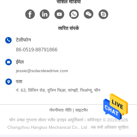
सोशल मीडिया
त्वरित संपर्क
टेलीफोन
86-0519-88791866
ईमेल
jessie@solarslewdrive.com
पता
नं. 63, लिंजिन रोड, वुजिन जिल्हा, चांगझौ, जिआंग्सू, चीन
गोपनीयता नीति
|
साइटमैप
चीन अच्छा गुणवत्ता सोलर स्लीव ड्राइव आपूर्तिकर्ता। कॉपीराइट © 2019-2026
Changzhou Hangtuo Mechanical Co., Ltd . सब सभी अधिकार सुरक्षित.