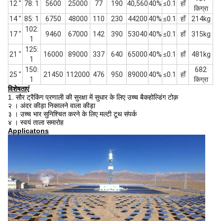
12 "
78: 1
5600
25000
77
190
40,560
40%
≤0.1
हाँ
किग्रा
14 "
85: 1
6750
48000
110
230
44200
40%
≤0.1
हाँ
214kg
102:
17 "
9460
67000
142
390
53040
40%
≤0.1
हाँ
315kg
1
125:
21 "
16000
89000
337
640
65000
40%
≤0.1
हाँ
481kg
1
150:
682
25 "
21450
112000
476
950
89000
40%
≤0.1
हाँ
1
किग्रा
विशेषताएं
1. सौर ट्रैकिंग प्रणाली की सुरक्षा में सुधार के लिए उच्च बैकहोल्डिंग टोक़
२
।
अंदर कीड़ा निकालने वाला कीड़ा
३
।
उच्च भार सुनिश्चित करने के लिए मल्टी टूथ संपर्क
४
।
स्वयं ताला समारोह
Applicatons