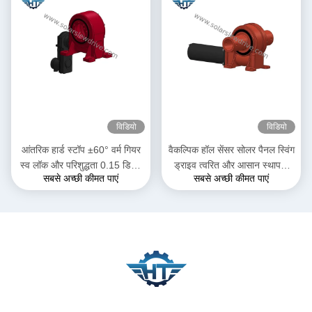
विडियो
विडियो
आंतरिक हार्ड स्टॉप ±60° वर्म गियर
वैकल्पिक हॉल सेंसर सोलर पैनल स्विंग
स्व लॉक और परिशुद्धता 0.15 डिग्री
ड्राइव त्वरित और आसान स्थापना
सबसे अच्छी कीमत पाएं
सबसे अच्छी कीमत पाएं
के साथ स्लीव ड्राइव
और अनुकूलित समाधान के लिए