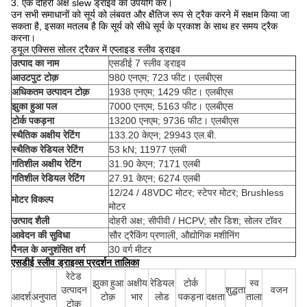
3. एक दोहरी अक्ष slew ड्राइव का उपयोग करें।
उन सभी समाधानों को सूर्य को लंबवत और क्षैतिज रूप से ट्रैक करने में सक्षम किया जा
सकता है, इसका मतलब है कि सूर्य को सीधे सूर्य के प्रकाश के साथ हर समय ट्रैक
करना।
ड्यूल एक्सिस सोलर ट्रैकर में एप्लाइड स्लीव ड्राइव
उत्पाद का नाम
एसडीई 7 स्लीव ड्राइव
आउटपुट टोक़
980 एनएम; 723 फीट। एलबीएस
अधिकतम उत्पादन टोक़
1938 एनएम; 1429 फीट। एलबीएस
झुका हुआ पल
7000 एनएम; 5163 फीट। एलबीएस
टोर्क पकड़ना
13200 एनएम; 9736 फीट। एलबीएस
स्थैतिक अक्षीय रेटिंग
133.20 केएन; 29943 एल.बी.
स्थैतिक रेडियल रेटिंग
53 kN; 11977 एलबी
गतिशील अक्षीय रेटिंग
31.90 केएन; 7171 एलबी
गतिशील रेडियल रेटिंग
27.91 केएन; 6274 एलबी
12/24 / 48VDC मोटर; स्टेपर मोटर; Brushless
मोटर विकल्प
मोटर
उत्पाद शैली
दोहरी अक्ष; सीपीवी / HCPV; सौर डिश; सोलर टॉवर
आवेदन की सुविधा
सौर ट्रैकिंग प्रणाली, औद्योगिक मशीनिंग
पैनल के अनुशंसित वर्ग
30 वर्ग मीटर
एसडीई स्लीव ड्राइव्स प्रदर्शन तालिका
रेटेड
झुका हुआ
अक्षीय
रेडियल
टोर्क
स्व
उत्पादन
शुद्धता
वजन
आदर्श
अनुपात
टोक़
भार
लोड
पकड़ना
दक्षता
ताला
टोक़