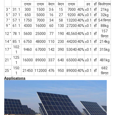
एनएम
एनएम
केएन
केएन
एनएम
हद
हाँ
किलोग्राम
3 "
31: 1
300
1500
3.6
15
7000
40%
≤0.1
हाँ
21kg
5 "
37: 1
650
5000
16
27
9200
40%
≤0.1
हाँ
32kg
7 "
57: 1
1750
7000
34
58
13200
40%
≤0.1
हाँ
54 किग्रा
9 "
61: 1
4300
16000
60
130
27200
40%
≤0.1
हाँ
88kg
157
12 "
78: 1
5600
25000
77
190
40,560
40%
≤0.1
हाँ
किग्रा
14 "
85: 1
6750
48000
110
230
44200
40%
≤0.1
हाँ
214kg
102:
17 "
9460
67000
142
390
53040
40%
≤0.1
हाँ
315kg
1
125:
21 "
16000
89000
337
640
65000
40%
≤0.1
हाँ
481kg
1
150:
682
25 "
21450
112000
476
950
89000
40%
≤0.1
हाँ
1
किग्रा
Applicatons