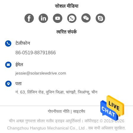
सोशल मीडिया
त्वरित संपर्क
टेलीफोन
86-0519-88791866
ईमेल
jessie@solarslewdrive.com
पता
नं. 63, लिंजिन रोड, वुजिन जिल्हा, चांगझौ, जिआंग्सू, चीन
गोपनीयता नीति
|
साइटमैप
चीन अच्छा गुणवत्ता सोलर स्लीव ड्राइव आपूर्तिकर्ता। कॉपीराइट © 2019-2026
Changzhou Hangtuo Mechanical Co., Ltd . सब सभी अधिकार सुरक्षित.