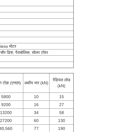
hless मोटर
 सौर डिश; पैराबोलिक; सोलर टॉवर
रेडियल लोड
ंग टोक़ (एनएम)
अक्षीय भार (kN)
(kN)
5800
10
15
9200
16
27
13200
34
58
27200
60
130
40,560
77
190