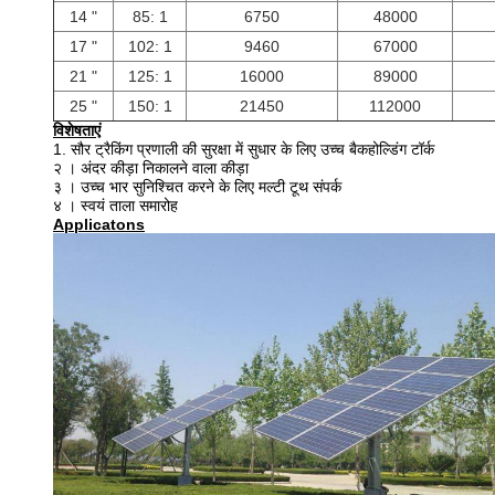
14 "
85: 1
6750
48000
17 "
102: 1
9460
67000
21 "
125: 1
16000
89000
25 "
150: 1
21450
112000
विशेषताएं
1. सौर ट्रैकिंग प्रणाली की सुरक्षा में सुधार के लिए उच्च बैकहोल्डिंग टॉर्क
२
।
अंदर कीड़ा निकालने वाला कीड़ा
३
।
उच्च भार सुनिश्चित करने के लिए मल्टी टूथ संपर्क
४
।
स्वयं ताला समारोह
Applicatons