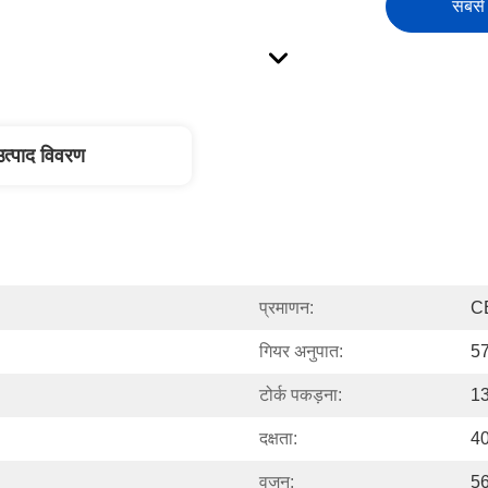
सबसे 
उत्पाद विवरण
प्रमाणन:
C
गियर अनुपात:
57
टोर्क पकड़ना:
13
दक्षता:
4
वजन:
56