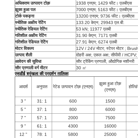
अधिकतम उत्पादन टोक़
1938 एनएम; 1429 फीट। एलबीएस
झुका हुआ पल
7000 एनएम; 5163 फीट। एलबीएस
टोर्क पकड़ना
13200 एनएम; 9736 फीट। एलबीएस
स्थैतिक अक्षीय रेटिंग
133.20 केएन; 29943 एल.बी.
स्थैतिक रेडियल रेटिंग
53 kN; 11977 एलबी
गतिशील अक्षीय रेटिंग
31.90 केएन; 7171 एलबी
गतिशील रेडियल रेटिंग
27.91 केएन; 6274 एलबी
मोटर विकल्प
12V / 24V मोटर; स्टेपर मोटर ; Brus
उत्पाद शैली
दोहरी अक्ष; एकल अक्ष; सीपीवी / HCPV;
आवेदन की सुविधा
सौर ट्रैकिंग प्रणाली, औद्योगिक मशीनरी
सौर प्रणाली वर्ग मीटर
30 ㎡
एसडीई श्रृंखला की प्रदर्शन तालिका
झुका हुआ टोक़
आदर्श
अनुपात
रेटेड उत्पादन टोक़ (एनएम)
होल्डि
(एनएम)
3 "
31: 1
600
1500
5 "
37: 1
800
6000
7 "
57: 1
2000
7500
9 "
61: 1
4300
16000
12 "
78: 1
5800
25000