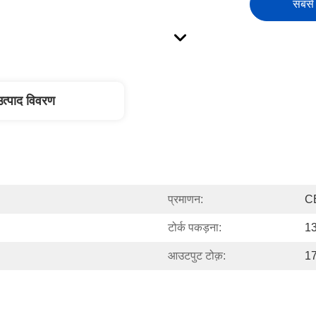
सबसे 
उत्पाद विवरण
प्रमाणन:
C
टोर्क पकड़ना:
13
आउटपुट टोक़:
17