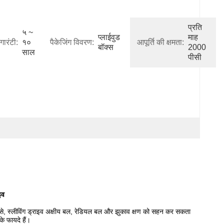
प्रति 
५ ~ 
प्लाईवुड 
माह 
गारंटी:
१० 
पैकेजिंग विवरण:
आपूर्ति की क्षमता:
बॉक्स
2000 
साल
पीसी
इव
पनाने से, स्लीविंग ड्राइव अक्षीय बल, रेडियल बल और झुकाव क्षण को सहन कर सकता
के फायदे हैं।