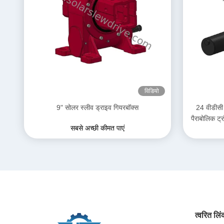
विडियो
9" सोलर स्लीव ड्राइव गियरबॉक्स
24 वीडीसी 
पैराबोलिक ट्र
सबसे अच्छी कीमत पाएं
त्वरित लि