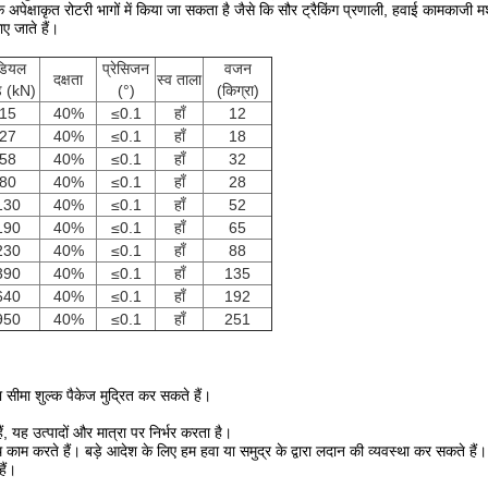
अपेक्षाकृत रोटरी भागों में किया जा सकता है जैसे कि सौर ट्रैकिंग प्रणाली, हवाई कामकाजी 
ए जाते हैं।
ेडियल
प्रेसिजन
वजन
दक्षता
स्व ताला
 (kN)
(°)
(किग्रा)
15
40%
≤0.1
हाँ
12
27
40%
≤0.1
हाँ
18
58
40%
≤0.1
हाँ
32
80
40%
≤0.1
हाँ
28
130
40%
≤0.1
हाँ
52
190
40%
≤0.1
हाँ
65
230
40%
≤0.1
हाँ
88
390
40%
≤0.1
हाँ
135
640
40%
≤0.1
हाँ
192
950
40%
≤0.1
हाँ
251
ा शुल्क पैकेज मुद्रित कर सकते हैं।
 यह उत्पादों और मात्रा पर निर्भर करता है।
करते हैं। बड़े आदेश के लिए हम हवा या समुद्र के द्वारा लदान की व्यवस्था कर सकते हैं।
ैं।