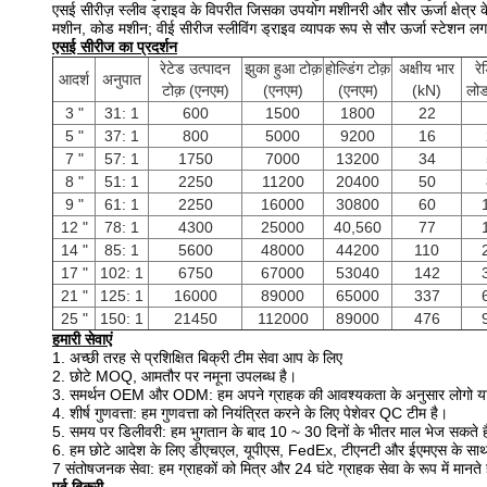
एसई सीरीज़ स्लीव ड्राइव के विपरीत जिसका उपयोग मशीनरी और सौर ऊर्जा क्षेत्र के 
मशीन, कोड मशीन; वीई सीरीज स्लीविंग ड्राइव व्यापक रूप से सौर ऊर्जा स्टेशन लगा
एसई सीरीज का प्रदर्शन
रेटेड उत्पादन
झुका हुआ टोक़
होल्डिंग टोक़
अक्षीय भार
र
आदर्श
अनुपात
टोक़ (एनएम)
(एनएम)
(एनएम)
(kN)
लोड
3 "
31: 1
600
1500
1800
22
5 "
37: 1
800
5000
9200
16
7 "
57: 1
1750
7000
13200
34
8 "
51: 1
2250
11200
20400
50
9 "
61: 1
2250
16000
30800
60
12 "
78: 1
4300
25000
40,560
77
14 "
85: 1
5600
48000
44200
110
17 "
102: 1
6750
67000
53040
142
21 "
125: 1
16000
89000
65000
337
25 "
150: 1
21450
112000
89000
476
हमारी सेवाएं
1. अच्छी तरह से प्रशिक्षित बिक्री टीम सेवा आप के लिए
2. छोटे MOQ, आमतौर पर नमूना उपलब्ध है।
3. समर्थन OEM और ODM: हम अपने ग्राहक की आवश्यकता के अनुसार लोगो या सीम
4. शीर्ष गुणवत्ता: हम गुणवत्ता को नियंत्रित करने के लिए पेशेवर QC टीम है।
5. समय पर डिलीवरी: हम भुगतान के बाद 10 ~ 30 दिनों के भीतर माल भेज सकते हैं,
6. हम छोटे आदेश के लिए डीएचएल, यूपीएस, FedEx, टीएनटी और ईएमएस के साथ काम 
7 संतोषजनक सेवा: हम ग्राहकों को मित्र और 24 घंटे ग्राहक सेवा के रूप में मानते ह