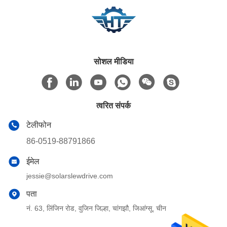
सोशल मीडिया
त्वरित संपर्क
टेलीफोन
86-0519-88791866
ईमेल
jessie@solarslewdrive.com
पता
नं. 63, लिंजिन रोड, वुजिन जिल्हा, चांगझौ, जिआंग्सू, चीन