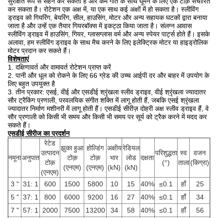
सुरक्षित रूप से सहन कर सकता है और कम गति के साथ घूमने के लिए एक टोक़ संचारित
कर सकता है।
रोटेशन एक अक्ष में, या एक साथ कई अक्षों में हो सकता है।
स्लीविंग
ड्राइव को गियरिंग, बेयरिंग, सील, हाउसिंग, मोटर और अन्य सहायक घटकों द्वारा बनाया
जाता है और उन्हें एक तैयार गियरबॉक्स में इकट्ठा किया जाता है। संलग्न आवास
स्लीविंग ड्राइव में हाउसिंग, गियर, ग्लासग्लास वर्म और अन्य स्पेयर पार्ट्स होते हैं।
इसके
अलावा, हम स्लीविंग ड्राइव के साथ मैच करने के लिए इलेक्ट्रिक मोटर या हाइड्रोलिक
मोटर प्रदान कर सकते हैं।
विशेषताएं
1. दक्षिणावर्त और वामावर्त रोटेशन प्राप्त करें
2. पानी और धूल को रोकने के लिए 66 ग्रेड की उच्च आईपी दर और बाहर में उपयोग के
लिए बहुत उपयुक्त है
3. तीन प्रकार: एसई, वीई और एसडीई श्रृंखला स्लीव ड्राइव, वीई श्रृंखला ज्यादातर
सौर ट्रैकिंग प्रणाली, परवलयिक संगीत शक्ति में लागू होती हैं, जबकि एसई श्रृंखला
ज्यादातर निर्माण मशीनरी में लागू होती हैं।
एसडीई सीरीज़ दोहरी अक्ष स्लीव ड्राइव हैं, वे
सौर प्रणाली को किसी भी समय और किसी भी समय पर सूर्य को ट्रैक करने में मदद कर
सकते हैं।
एसडीई सीरीज का प्रदर्शन
रेटेड
झुका हुआ
होल्डिंग
अक्षीय
रेडियल
उत्पादन
परिशुद्धता
स्व
वजन
नमूना
अनुपात
टोक़
टोक़
भार
लोड
दक्षता
टोक़
(°)
ताला
(किग्रा)
(एनएम)
(एनएम)
(kN)
(kN)
(एनएम)
3 "
31: 1
600
1500
5800
10
15
40%
≤0.1
हाँ
25
5 "
37: 1
800
6000
9200
16
27
40%
≤0.1
हाँ
34
7 "
57: 1
2000
7500
13200
34
58
40%
≤0.1
हाँ
56