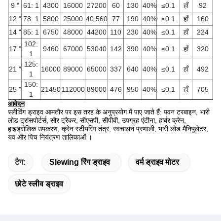
9 "
61: 1
4300
16000
27200
60
130
40%
≤0.1
हाँ
92
12 "
78: 1
5800
25000
40,560
77
190
40%
≤0.1
हाँ
160
14 "
85: 1
6750
48000
44200
110
230
40%
≤0.1
हाँ
224
102:
17 "
9460
67000
53040
142
390
40%
≤0.1
हाँ
320
1
125:
21 "
16000
89000
65000
337
640
40%
≤0.1
हाँ
492
1
150:
25 "
21450
112000
89000
476
950
40%
≤0.1
हाँ
705
1
आवेदन
स्लीविंग ड्राइव
आमतौर पर इस तरह के अनुप्रयोग में पाए जाते हैं: पवन टरबाइन, भारी
लोड ट्रांसपोर्टर्स, सौर ट्रैकर,
सीएसपी, सीपीवी, उपग्रह एंटीना,
हार्बर क्रेन,
हाइड्रोलिक उपकरण, क्रेन स्टीयरिंग तंत्र, स्वचालन प्रणाली, भारी लोड मैनिपुलेटर,
यव और पिच नियंत्रण तालिकाओं
।
टैग:
Slewing रिंग ड्राइव
वर्म ड्राइव मोटर
छोटे स्लीव ड्राइव