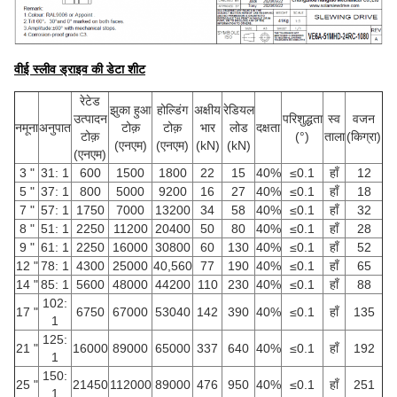
वीई स्लीव ड्राइव की डेटा शीट
रेटेड
झुका हुआ
होल्डिंग
अक्षीय
रेडियल
उत्पादन
परिशुद्धता
स्व
वजन
नमूना
अनुपात
टोक़
टोक़
भार
लोड
दक्षता
टोक़
(°)
ताला
(किग्रा)
(एनएम)
(एनएम)
(kN)
(kN)
(एनएम)
3 "
31: 1
600
1500
1800
22
15
40%
≤0.1
हाँ
12
5 "
37: 1
800
5000
9200
16
27
40%
≤0.1
हाँ
18
7 "
57: 1
1750
7000
13200
34
58
40%
≤0.1
हाँ
32
8 "
51: 1
2250
11200
20400
50
80
40%
≤0.1
हाँ
28
9 "
61: 1
2250
16000
30800
60
130
40%
≤0.1
हाँ
52
12 "
78: 1
4300
25000
40,560
77
190
40%
≤0.1
हाँ
65
14 "
85: 1
5600
48000
44200
110
230
40%
≤0.1
हाँ
88
102:
17 "
6750
67000
53040
142
390
40%
≤0.1
हाँ
135
1
125:
21 "
16000
89000
65000
337
640
40%
≤0.1
हाँ
192
1
150:
25 "
21450
112000
89000
476
950
40%
≤0.1
हाँ
251
1