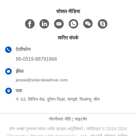
सोशल मीडिया
त्वरित संपर्क
टेलीफोन
86-0519-88791866
ईमेल
jessie@solarslewdrive.com
पता
नं. 63, लिंजिन रोड, वुजिन जिल्हा, चांगझौ, जिआंग्सू, चीन
गोपनीयता नीति
|
साइटमैप
चीन अच्छा गुणवत्ता सोलर स्लीव ड्राइव आपूर्तिकर्ता। कॉपीराइट © 2019-2026