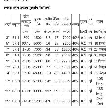
लंबवत स्लीव ड्राइव प्रदर्शन पैरामीटर्स
रेटेड
झुकाव
अक्षीय
रेडियल
टोर्क
स्व
आउटपुट
शुद्धता
वज़न
टोक़
भार
लोड
पकड़ना
ताला
आदर्श
अनुपात
क्षमता
टॉर्क
एनएम
एनएम
के.एन.
के.एन.
एनएम
डिग्री
हां
किलोग्राम
3"
31:1
300
1500
3.6
15
7000
40%
0.1
हां
13 किलो
5"
37:1
637.5
5000
16
27
9200
40%
0.1
हां
18 किलो
7"
57:1
1750
7000
34
58
13200
40%
0.1
हां
28 किग्रा
8"
51:1
2250
11200
50
80
20400
40%
0.1
हां
35 किग्रा
9"
61:1
4300
16000
60
130
27200
40%
0.1
हां
51किग्रा
12"
78:1
5600
25000
77
190
40560
40%
0.1
हां
61 किग्रा
14"
85:1
6750
48000
110
230
44200
40%
0.1
हां
78 किग्रा
105
17"
102:1
9460
67000
142
390
53040
40%
0.1
हां
किग्रा
185
21"
125:1
16000
89000
337
640
65000
40%
0.1
हां
किग्रा
244
25"
150:1
21450
112000
476
950
89000
40%
0.1
हां
किलो