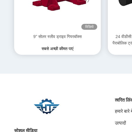
विडियो
9" सोलर स्लीव ड्राइव गियरबॉक्स
24 वीडीसी 
पैराबोलिक ट्र
सबसे अच्छी कीमत पाएं
त्वरित लि
हमारे बारे मे
उत्पादों
सोशल मीडिया