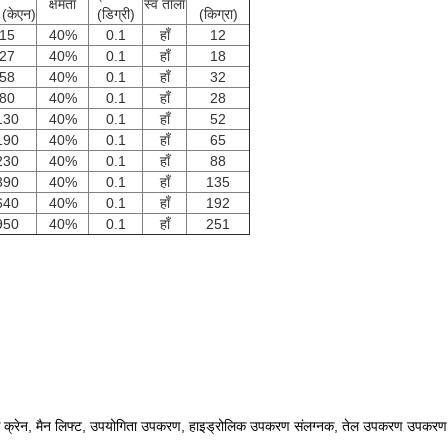
क्षमता
स्व ताला
 (केएन)
(डिग्री)
(किग्रा)
15
40%
0.1
हाँ
12
27
40%
0.1
हाँ
18
58
40%
0.1
हाँ
32
80
40%
0.1
हाँ
28
130
40%
0.1
हाँ
52
190
40%
0.1
हाँ
65
230
40%
0.1
हाँ
88
390
40%
0.1
हाँ
135
640
40%
0.1
हाँ
192
950
40%
0.1
हाँ
251
बाइन, ट्रक क्रेन, मैन लिफ्ट, उपयोगिता उपकरण, हाइड्रोलिक उपकरण संलग्नक, तेल उपकरण उपक