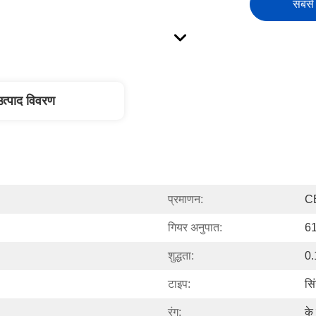
सबसे 
उत्पाद विवरण
प्रमाणन:
C
गियर अनुपात:
61
शुद्धता:
0.
टाइप:
सि
रंग:
के