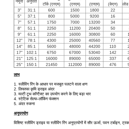
नमूना
अनुपात
टॉर्क (एनएम)
(एनएम)
(एनएम)
(केएन)
लोड
3"
31:1
600
1500
1800
22
5"
37:1
800
5000
9200
16
7"
57:1
1750
7000
13200
34
8"
51:1
2250
11200
20400
50
9"
61:1
2250
16000
30800
60
12"
78:1
4300
25000
40560
77
14"
85:1
5600
48000
44200
110
17"
102:1
6750
67000
53040
142
21"
125:1
16000
89000
65000
337
25"
150:1
21450
112000
89000
476
लाभ
1. स्लीविंग रिंग के आधार पर मजबूत पलटने वाला क्षण
2. लिफाफा कृमि ड्राइव अंदर
3. मल्टी टूथ कॉन्टैक्ट का उपयोग करने के लिए बड़ा भार
4. स्टेटिक सेल्फ-लॉकिंग फंक्शन
5. अंदर रुकना
अनुप्रयोग
विशिष्ट स्लीविंग ड्राइव या स्लीविंग रिंग अनुप्रयोगों में सौर ऊर्जा, पवन टर्