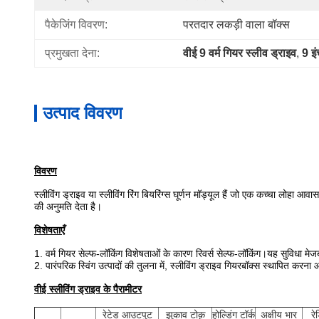
पैकेजिंग विवरण:
परतदार लकड़ी वाला बॉक्स
प्रमुखता देना:
वीई 9 वर्म गियर स्लीव ड्राइव
, 
9 इ
उत्पाद विवरण
विवरण
स्लीविंग ड्राइव या स्लीविंग रिंग बियरिंग्स घूर्णन मॉड्यूल हैं जो एक कच्चा लोहा आव
की अनुमति देता है।
विशेषताएँ
1. वर्म गियर सेल्फ-लॉकिंग विशेषताओं के कारण रिवर्स सेल्फ-लॉकिंग।यह सुविधा मे
2. पारंपरिक स्विंग उत्पादों की तुलना में, स्लीविंग ड्राइव गियरबॉक्स स्थापित 
वीई स्लीविंग ड्राइव के पैरामीटर
रेटेड आउटपुट
झुकाव टोक़
होल्डिंग टॉर्क
अक्षीय भार
र