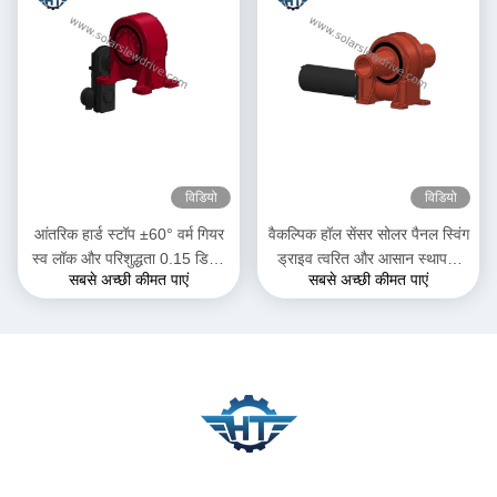
विडियो
विडियो
आंतरिक हार्ड स्टॉप ±60° वर्म गियर
वैकल्पिक हॉल सेंसर सोलर पैनल स्विंग
स्व लॉक और परिशुद्धता 0.15 डिग्री
ड्राइव त्वरित और आसान स्थापना
सबसे अच्छी कीमत पाएं
सबसे अच्छी कीमत पाएं
के साथ स्लीव ड्राइव
और अनुकूलित समाधान के लिए