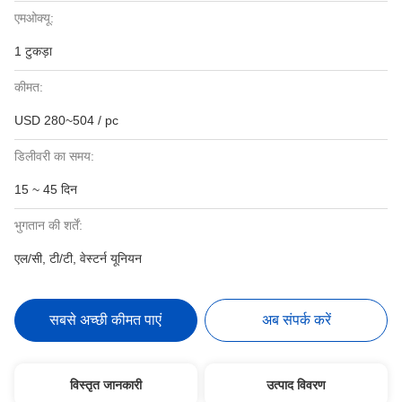
एमओक्यू:
1 टुकड़ा
कीमत:
USD 280~504 / pc
डिलीवरी का समय:
15 ~ 45 दिन
भुगतान की शर्तें:
एल/सी, टी/टी, वेस्टर्न यूनियन
सबसे अच्छी कीमत पाएं
अब संपर्क करें
विस्तृत जानकारी
उत्पाद विवरण