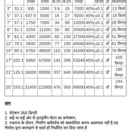
एनएम
एनएम
के.एन.
के.एन.
एनएम
डिग्री
हाँ
किलोग्राम
3"
31:1
300
1500
3.6
15
7000
40%
≤0.1
हाँ
13 किलो
5"
37:1
637.5
5000
16
27
9200
40%
≤0.1
हाँ
18 किलो
7"
57:1
1750
7000
34
58
13200
40%
≤0.1
हाँ
28 किग्रा
8"
51:1
2250
11200
50
80
20400
40%
≤0.1
हाँ
35 किग्रा
9"
61:1
4300
16000
60
130
27200
40%
≤0.1
हाँ
51 किग्रा
12"
78:1
5600
25000
77
190
40560
40%
≤0.1
हाँ
61 किग्रा
14"
85:1
6750
48000
110
230
44200
40%
≤0.1
हाँ
78 किग्रा
105
17"
102:1
9460
67000
142
390
53040
40%
≤0.1
हाँ
किग्रा
185
21"
125:1
16000
89000
337
640
65000
40%
≤0.1
हाँ
किग्रा
244
25"
150:1
21450
112000
476
950
89000
40%
≤0.1
हाँ
किग्रा
लाभ
1. रोटेशन 360 डिग्री
2. बाईं या दाईं ओर से ड्राइविंग मोटर का कनेक्शन,
3. स्थापना के दौरान, गियरिंग क्लीयरेंस को समायोजित करना आवश्यक नहीं है;यह
निर्माता द्वारा कारखाने से पहले ही निर्धारित कर दिया जाता है