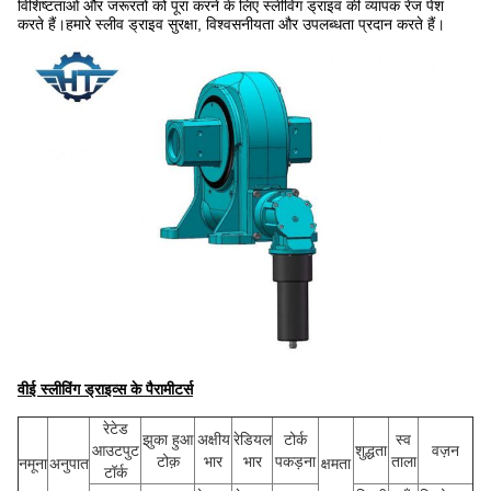
विशिष्टताओं और जरूरतों को पूरा करने के लिए स्लीविंग ड्राइव की व्यापक रेंज पेश
करते हैं।
हमारे स्लीव ड्राइव सुरक्षा, विश्वसनीयता और उपलब्धता प्रदान करते हैं।
वीई स्लीविंग ड्राइव्स के पैरामीटर्स
रेटेड
झुका हुआ
अक्षीय
रेडियल
टोर्क
स्व
आउटपुट
शुद्धता
वज़न
टोक़
भार
भार
पकड़ना
ताला
नमूना
अनुपात
क्षमता
टॉर्क