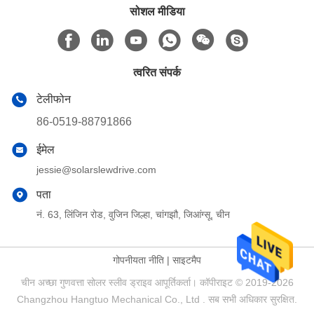
सोशल मीडिया
त्वरित संपर्क
टेलीफोन
86-0519-88791866
ईमेल
jessie@solarslewdrive.com
पता
नं. 63, लिंजिन रोड, वुजिन जिल्हा, चांगझौ, जिआंग्सू, चीन
गोपनीयता नीति
|
साइटमैप
चीन अच्छा गुणवत्ता सोलर स्लीव ड्राइव आपूर्तिकर्ता। कॉपीराइट © 2019-2026
Changzhou Hangtuo Mechanical Co., Ltd . सब सभी अधिकार सुरक्षित.