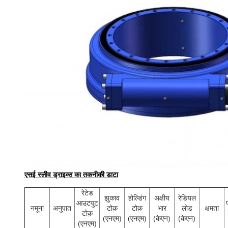
एसई स्लीव ड्राइव्स का तकनीकी डाटा
रेटेड
झुकाव
होल्डिंग
अक्षीय
रेडियल
आउटपुट
नमूना
अनुपात
टोक़
टोक़
भार
लोड
क्षमता
टोक़
(एनएम)
(एनएम)
(केएन)
(केएन)
(एनएम)