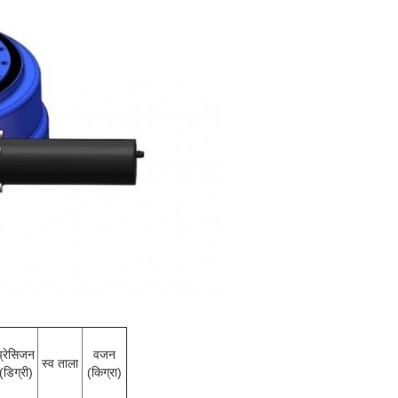
प्रेसिजन
वजन
स्व ताला
(डिग्री)
(किग्रा)