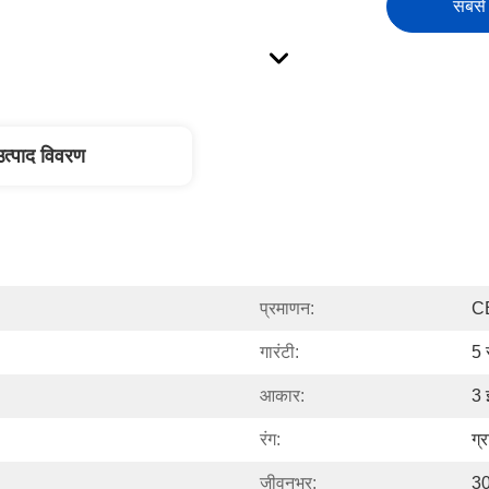
सबसे 
उत्पाद विवरण
प्रमाणन:
C
गारंटी:
5 
आकार:
3 
रंग:
ग्
जीवनभर:
30