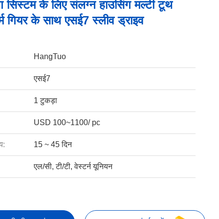
िंग सिस्टम के लिए संलग्न हाउसिंग मल्टी टूथ
वर्म गियर के साथ एसई7 स्लीव ड्राइव
HangTuo
एसई7
1 टुकड़ा
USD 100~1100/ pc
य:
15 ~ 45 दिन
एल/सी, टी/टी, वेस्टर्न यूनियन