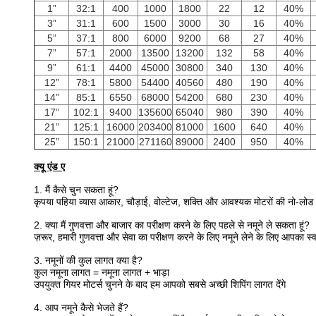
1”
32:1
400
1000
1800
22
12
40%
3”
31:1
600
1500
3000
30
16
40%
5”
37:1
800
6000
9200
68
27
40%
7”
57:1
2000
13500
13200
132
58
40%
9”
61:1
4400
45000
30800
340
130
40%
12”
78:1
5800
54400
40560
480
190
40%
14”
85:1
6550
68000
54200
680
230
40%
17”
102:1
9400
135600
65040
980
390
40%
21”
125:1
16000
203400
81000
1600
640
40%
25”
150:1
21000
271160
89000
2400
950
40%
क्यू एंड ए
1. मैं कैसे चुन सकता हूं?
कृपया पहिया व्यास आकार, चौड़ाई, वोल्टेज, शक्ति और आवश्यक मोटरों की नो-लोड गत
2. क्या मैं गुणवत्ता और बाजार का परीक्षण करने के लिए पहले से नमूने ले सकता हूं?
ज़रूर, हमारी गुणवत्ता और सेवा का परीक्षण करने के लिए नमूने लेने के लिए आपका स्
3. नमूनों की कुल लागत क्या है?
कुल नमूना लागत = नमूना लागत + भाड़ा
उपयुक्त गियर मोटर्स चुनने के बाद हम आपको सबसे अच्छी शिपिंग लागत देंगे
4. आप नमूने कैसे भेजते हैं?