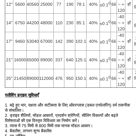
0
12"
5600
40560
25000
77
190
78:1
40%
66
~ +
हाँ
≤0.1
क
120
-40
0
14"
6750
44200
48000
110
230
85:1
40%
66
~ +
हाँ
≤0.1
क
120
-40
0
17"
9460
53040
67000
142
390
102:1
40%
66
~ +
हाँ
≤0.1
क
120
-40
0
21"
16000
65000
89000
337
640
125:1
40%
66
~ +
हाँ
≤0.1
क
120
-40
0
25"
21450
89000
112000
476
950
150:1
40%
66
~ +
हाँ
क
≤0.1
120
स्लीविंग ड्राइव सुविधाएँ
1. बढ़े हुए भार, दक्षता और सटीकता के लिए ऑवरग्लास (डबल एनवेलपिंग) वर्म तकनीक
से संचालित।
2. ड्राइव शैलियों, मॉडल आकारों, प्रदर्शन श्रेणियों, सीलिंग विकल्पों और बढ़ते
विशेषताओं की एक विस्तृत विविधता का निर्माण करें।
3. व्यास में 75 मिमी से 800 मिमी तक मानक मॉडल आकार।
4. बैकलैश, लगभग शून्य बैकलैश