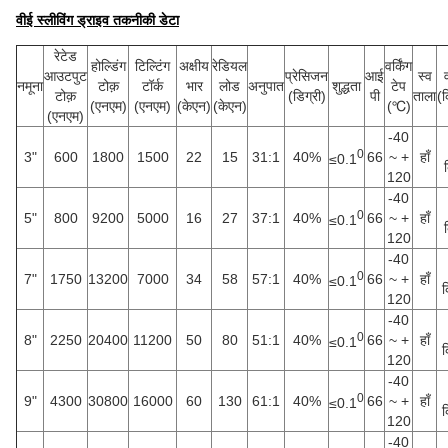
वीई स्लीविंग ड्राइव तकनीकी डेटा
रेटेड
होल्डिंग
टिल्टिंग
अक्षीय
रेडियल
वर्किंग
आउटपुट
प्रेसिजन
आई
स्व
नमूना
टोक़
टॉर्क
भार
लोड
अनुपात
शुद्धता
टेप
टोक़
(डिग्री)
पी
ताला
(क
(एनएम)
(एनएम)
(केएन)
(केएन)
(℃)
(एनएम)
-40
0
3"
600
1800
1500
22
15
31:1
40%
66
~ +
हाँ
≤0.1
120
-40
0
5"
800
9200
5000
16
27
37:1
40%
66
~ +
हाँ
≤0.1
120
-40
0
7"
1750
13200
7000
34
58
57:1
40%
66
~ +
हाँ
≤0.1
क
120
-40
0
8"
2250
20400
11200
50
80
51:1
40%
66
~ +
हाँ
≤0.1
क
120
-40
0
9"
4300
30800
16000
60
130
61:1
40%
66
~ +
हाँ
≤0.1
क
120
-40