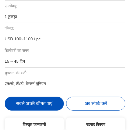
एमओक्यू:
1 टुकड़ा
कीमत:
USD 100~1100 / pc
डिलीवरी का समय:
15 ~ 45 दिन
भुगतान की शर्तें:
एल/सी, टी/टी, वेस्टर्न यूनियन
सबसे अच्छी कीमत पाएं
अब संपर्क करें
विस्तृत जानकारी
उत्पाद विवरण