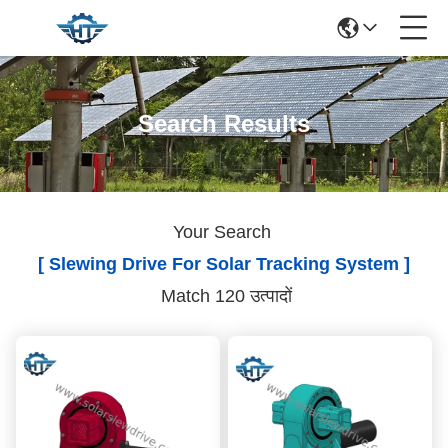
Search Results
Your Search
[ Slewing Drive For Solar Tracking System ]
Match 120 उत्पादों