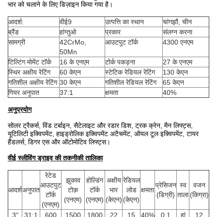
भार को चलाने के लिए डिज़ाइन किया गया है।
आदर्श:
वीई9
उत्पत्ति का स्थान
चांगझौ, चीन
ब्रैंड
हांग्तुओ
प्रकार
संलग्न करना
सामग्री
42CrMo,
आउटपुट टॉर्क
4300 एनएम
50Mn
टिल्टिंग मोमेंट टॉर्क
16 के एनएम
टोर्क पकड़ना
27 के एनएम
स्थिर अक्षीय रेटिंग
60 केएन
स्टेटिक रेडियल रेटिंग
130 केएन
गतिशील अक्षीय रेटिंग
30 केएन
गतिशील रेडियल रेटिंग
65 केएन
गियर अनुपात
37:1
क्षमता
40%
अनुप्रयोग
सोलर ट्रैकर्स, विंड टर्बाइन, सैटेलाइट और रडार डिश, ट्रक क्रेन, मैन लिफ्ट्स,
यूटिलिटी इक्विपमेंट, हाइड्रोलिक इक्विपमेंट अटैचमेंट, ऑयल टूल इक्विपमेंट, टायर
हैंडलर्स, डिगर एस और ऑटोमोटिव लिफ्ट्स।
वीई स्लीविंग ड्राइव की तकनीकी तालिका
रेटेड
झुकाव
होल्डिंग
अक्षीय
रेडियल
आउटपुट
प्रेसिजन
स्व
वजन
आदर्श
अनुपात
टोक़
टॉर्क
भार
लोड
क्षमता
टॉर्क
(डिग्री)
ताला
(किग्रा)
(एनएम)
(एनएम)
(केएन)
(केएन)
(एनएम)
3"
31:1
600
1500
1800
22
15
40%
0.1
हां
12