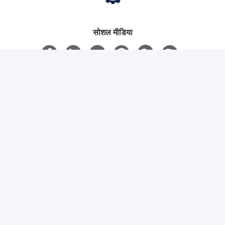
सोशल मीडिया
त्वरित संपर्क
टेलीफोन
86-0519-88791866
ईमेल
jessie@solarslewdrive.com
पता
नं. 63, लिंजिन रोड, वुजिन जिल्हा, चांगझौ, जिआंग्सू, चीन
गोपनीयता नीति
|
साइटमैप