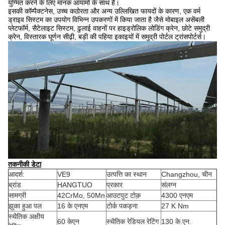
युग्मित करने के लिए मानक आयामों के साथ है।
इसकी कॉम्पैक्टनेस, उच्च कठोरता और अन्य उल्लिखित फायदों के कारण, एक वर्म
ड्राइव सिस्टम का उपयोग विभिन्न उपकरणों में किया जाता है जैसे मोबाइल असेंबली
प्लेटफॉर्म, सैटेलाइट सिस्टम, ढुलाई वाहनों पर हाइड्रोलिक लोडिंग क्रेन, छोटे समुद्री
क्रेन, विस्तारक घूर्णन सीढ़ी, बड़ी की पहिया इकाइयों में समुद्री पोर्टल ट्रांसपोर्टर्स।
तकनीकी डेटा
आदर्श:
VE9
उत्पत्ति का स्थान
Changzhou, चीन
ब्रांड
HANGTUO
प्रकार
संलग्न
सामग्री
42CrMo, 50Mn
आउटपुट टोक़
4300 एनएम
झुका हुआ पल
16 के एनएम
टोर्क पकड़ना
27 K Nm
स्थैतिक अक्षीय
60 केएन
स्थैतिक रेडियल रेटिंग
130 के.एन.