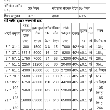
रेटिंग
गतिशील अक्षीय
30 केएन
गतिशील रेडियल रेटिंग
65 केएन
रेटिंग
गियर अनुपात
37: 1
दक्षता
40%
वीई स्लीव ड्राइव तकनीकी डाटा
रेटेड
झुका हुआ
अक्षीय
रेडियल
टोर्क
स्व
उत्पादन
शुद्धता
वजन
टोक़
भार
लोड
पकड़ना
ताला
आदर्श
अनुपात
दक्षता
टोक़
एनएम
एनएम
केएन
केएन
एनएम
हद
हाँ
किलोग्राम
3 "
31: 1
300
1500
3.6
15
7000
40%
≤0.1
हाँ
13kg
5 "
37: 1
637.5
5000
16
27
9200
40%
≤0.1
हाँ
18kg
7 "
57: 1
1750
7000
34
58
13200
40%
≤0.1
हाँ
28kg
8 "
51: 1
2250
11200
50
80
20400
40%
≤0.1
हाँ
35kg
9 "
61: 1
4300
16000
60
130
27200
40%
≤0.1
हाँ
51 किग्रा
12 "
78: 1
5600
25000
77
190
40,560
40%
≤0.1
हाँ
61kg
14 "
85: 1
6750
48000
110
230
44200
40%
≤0.1
हाँ
78 किग्रा
102:
105
17 "
9460
67000
142
390
53040
40%
≤0.1
हाँ
1
किग्रा
125:
185
21 "
16000
89000
337
640
65000
40%
≤0.1
हाँ
1
किग्रा
150:
244