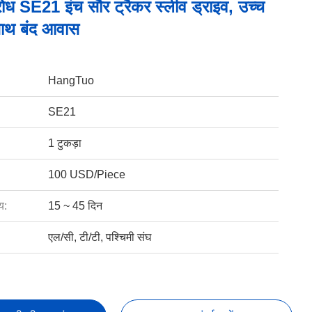
ोध SE21 इंच सौर ट्रैकर स्लीव ड्राइव, उच्च
साथ बंद आवास
HangTuo
SE21
1 टुकड़ा
100 USD/Piece
य:
15 ~ 45 दिन
एल/सी, टी/टी, पश्चिमी संघ