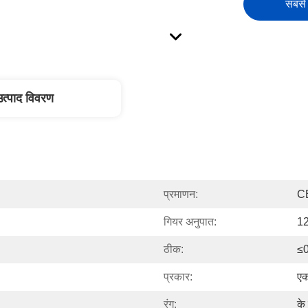
सबसे 
उत्पाद विवरण
प्रमाणन:
C
गियर अनुपात:
12
ठीक:
≤0
प्रकार:
एक
रंग:
के