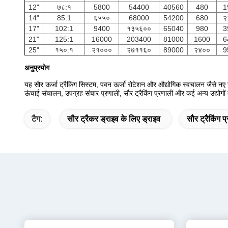
12"
७८:१
5800
54400
40560
480
1
14"
85:1
६५५०
68000
54200
680
२
17"
102:1
9400
१३५६००
65040
980
3
21"
125:1
16000
203400
81000
1600
6
25"
१५०:१
२१०००
२७११६०
89000
२४००
9
अनुप्रयोग
यह सौर ऊर्जा ट्रैकिंग सिस्टम, पवन ऊर्जा रोटेशन और औद्योगिक स्वचालन जैसे नए ऊर
ऊंचाई संचालन, उपग्रह संचार प्रणाली, सौर ट्रैकिंग प्रणाली और कई अन्य उद्योगों म
टैग:
सौर ट्रैकर ड्राइव के लिए ड्राइव
सौर ट्रैकिंग प