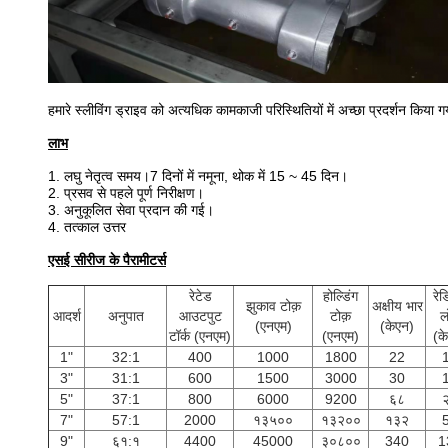
हमारे स्लीविंग ड्राइव को अत्यधिक कामकाजी परिस्थितियों में अच्छा प्रदर्शन कि
लाभ
1. लघु नेतृत्व समय।7 दिनों में नमूना, थोक में 15 ~ 45 दिन।
2. प्रसव से पहले पूर्ण निरीक्षण।
3. अनुकूलित सेवा प्रदान की गई।
4. तत्काल उत्तर
एसई सीरीज के पैरामीटर्स
रेटेड
होल्डिंग
रे
झुकाव टोक़
अक्षीय भार
आदर्श
अनुपात
आउटपुट
टोक़
ल
(एनएम)
(केएन)
टॉर्क (एनएम)
(एनएम)
(क
1"
32:1
400
1000
1800
22
3"
31:1
600
1500
3000
30
5"
37:1
800
6000
9200
६८
7"
57:1
2000
१३५००
१३२००
१३२
9"
६१:१
4400
45000
३०८००
340
1