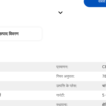
सबसे 
उत्पाद विवरण
प्रमाणन:
C
गियर अनुपात:
78
उत्पत्ति के प्लेस:
चा
स
गारंटी:
5 
स्थापना:
क्ष