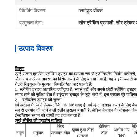
पैकेजिंग विवरण:
प्लाईवुड बॉक्स
प्रमुखता देना:
सौर ट्रैकिंग प्रणाली
, 
सौर ट्रैकर ड
उत्पाद विवरण
विवरण
एसई संलग्न हाउसिंग स्लीविंग ड्राइव का व्यापक
रूप से इंजीनियरिंग निर्माण मशीनरी
और अन्य कठोर वातावरण का विरोध करने के लिए बनाया गया है, यह बाहरी रूप से
रोटरी रिड्यूसर के मुख्यतः निम्नलिखित चार फायदे हैं:
1.
स्लीविंग ड्राइव अत्यधिक एकीकृत है, सबसे बड़ी और सबसे छोटी स्लीपिंग ड्रा
सपाट होने की सुविधा देता है श्रृंखला ड्राइव के जुड़े भागों में, इस प्रकार पूरे या
२
।
स्लीवलेस ड्राइव की सुरक्षा
वर्म ड्राइव में रिवर्स सेल्फ-लॉकिंग की विशेषताएं हैं, वर्म व्हील ड्राइव करने के लिए केव
रूप से उपयोग की जाने वाली स्लीव ड्राइव बनाती है, लेकिन मेजबान के संचालन स्थि
इंस्टॉलेशन स्थान को काफी हद तक बचाता है।
एसई सीरीज की प्रदर्शन तालिका
रेटेड
होल्डिंग
रे
झुका हुआ टोक़
अक्षीय भार
नमूना
अनुपात
उत्पादन टोक़
टोक़
ल
(एनएम)
(kN)