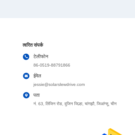
त्वरित संपर्क
टेलीफोन
86-0519-88791866
ईमेल
jessie@solarslewdrive.com
पता
नं. 63, लिंजिन रोड, वुजिन जिल्हा, चांगझौ, जिआंग्सू, चीन