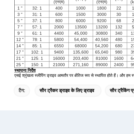
(एनएम)
(एनएम)
(
1 "
32: 1
400
1000
1800
22
3 "
31: 1
600
1500
3000
30
5 "
37: 1
800
6000
9200
68
7 "
57: 1
2000
13500
13200
132
9 "
61: 1
4400
45,000
30800
340
1
12 "
78: 1
5800
54,400
40,560
480
1
14 "
85: 1
6550
68000
54,200
680
2
17 "
102: 1
9400
135,600
65,040
980
3
21 "
125: 1
16000
203,400
81000
1600
6
25 "
150: 1
21000
271,160
89000
2400
9
स्थापाना निर्देश
एसई श्रृंखला स्लीपिंग ड्राइव आमतौर पर क्षैतिज रूप से स्थापित होते हैं।
और हम स्ल
टैग:
सौर ट्रैकर ड्राइव के लिए ड्राइव
सौर ट्रैकिंग प