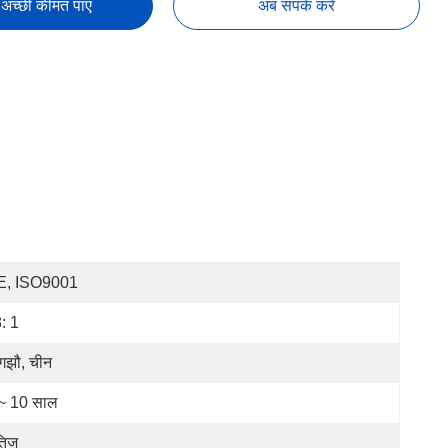
अच्छी कीमत पाएं
अब संपर्क करें
E, ISO9001
: 1
ंगझौ, चीन
~ 10 साल
ैतिज