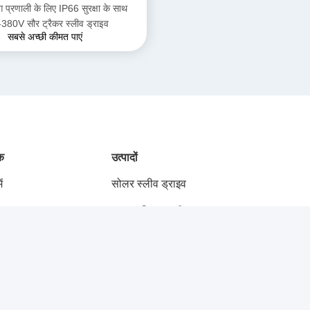
िंग प्रणाली के लिए IP66 सुरक्षा के साथ
380V सौर ट्रैकर स्लीव ड्राइव
सबसे अच्छी कीमत पाएं
ंक
उत्पादों
ं
सोलर स्लीव ड्राइव
डुअल एक्सिस स्लीव ड्राइव
स्लीव ड्राइव गियरबॉक्स
वर्म गियर स्लीव ड्राइव
क करें
हाइड्रोलिक स्लीव ड्राइव