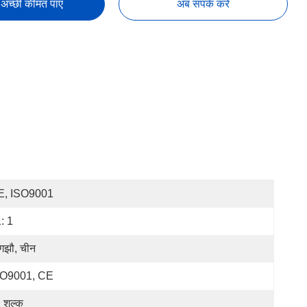
अच्छी कीमत पाएं
अब संपर्क करें
E, ISO9001
: 1
ंगझौ, चीन
SO9001, CE
: शुल्क