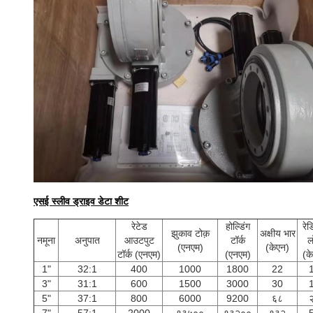
एसई स्लीव ड्राइव डेटा शीट
रेटेड
होल्डिंग
रे
झुकाव टोक़
अक्षीय भार
नमूना
अनुपात
आउटपुट
टॉर्क
ल
(एनएम)
(केएन)
टॉर्क (एनएम)
(एनएम)
(क
1"
32:1
400
1000
1800
22
3"
31:1
600
1500
3000
30
5"
37:1
800
6000
9200
६८