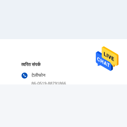
त्वरित संपर्क
टेलीफोन
86-0519-88791866
ईमेल
jessie@solarslewdrive.com
पता
नं. 63, लिंजिन रोड, वुजिन जिल्हा, चांगझौ, जिआंग्सू, चीन