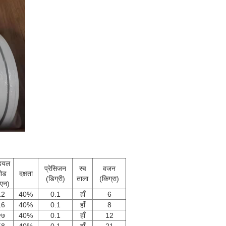
डियल
प्रेसिजन
स्व
वजन
ोड
दक्षता
(डिग्री)
ताला
(किग्रा)
ेएन)
12
40%
0.1
हाँ
6
16
40%
0.1
हाँ
8
२७
40%
0.1
हाँ
12