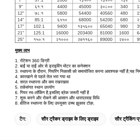
7"
57:1
2000
१३५००
१३२००
१३२
9"
६१:१
4400
45000
३०८००
340
1
12"
७८:१
5800
54400
40560
480
1
14"
85:1
६५५०
68000
54200
680
२
17"
102:1
9400
१३५६००
65040
980
3
21"
125:1
16000
203400
81000
1600
6
25"
१५०:१
२१०००
२७११६०
89000
२४००
9
मुख्य लाभ
1. रोटेशन 360 डिग्री
2. बाईं या दाईं ओर से ड्राइविंग मोटर का कनेक्शन
3. स्थापना के दौरान, गियरिंग निकासी को समायोजित करना आवश्यक नहीं है;यह निर्मा
4. कारखाने से पहले तेल भरा गया था
4. सरल स्थापना और कम रखरखाव
5. तर्कसंगत स्थान उपयोग
6. गियर स्व-लॉकिंग है;इसलिए ब्रेक जरूरी नहीं है
7. शुरू करने और रोकने की आसान और धाराप्रवाह विधि
8. क्षैतिज स्थापना के लिए उपयुक्त उच्च झुकाव टोक़,
टैग:
सौर ट्रैकर ड्राइव के लिए ड्राइव
सौर ट्रैकिंग प