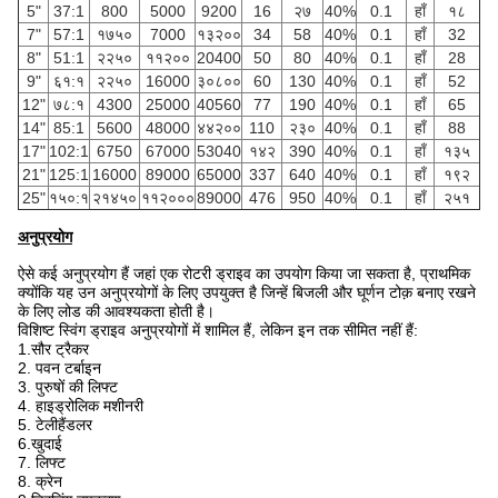
5"
37:1
800
5000
9200
16
२७
40%
0.1
हाँ
१८
7"
57:1
१७५०
7000
१३२००
34
58
40%
0.1
हाँ
32
8"
51:1
२२५०
११२००
20400
50
80
40%
0.1
हाँ
28
9"
६१:१
२२५०
16000
३०८००
60
130
40%
0.1
हाँ
52
12"
७८:१
4300
25000
40560
77
190
40%
0.1
हाँ
65
14"
85:1
5600
48000
४४२००
110
२३०
40%
0.1
हाँ
88
17"
102:1
6750
67000
53040
१४२
390
40%
0.1
हाँ
१३५
21"
125:1
16000
89000
65000
337
640
40%
0.1
हाँ
१९२
25"
१५०:१
२१४५०
११२०००
89000
476
950
40%
0.1
हाँ
२५१
अनुप्रयोग
ऐसे कई अनुप्रयोग हैं जहां एक रोटरी ड्राइव का उपयोग किया जा सकता है, प्राथमिक
क्योंकि यह उन अनुप्रयोगों के लिए उपयुक्त है जिन्हें बिजली और घूर्णन टोक़ बनाए रखने
के लिए लोड की आवश्यकता होती है।
विशिष्ट स्विंग ड्राइव अनुप्रयोगों में शामिल हैं, लेकिन इन तक सीमित नहीं हैं:
1.सौर ट्रैकर
2. पवन टर्बाइन
3. पुरुषों की लिफ्ट
4. हाइड्रोलिक मशीनरी
5. टेलीहैंडलर
6.खुदाई
7. लिफ्ट
8. क्रेन