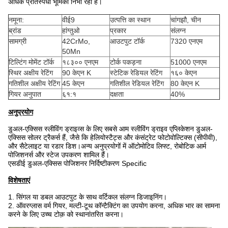
अधिक प्रतिस्पर्धी भूमिका निभा रहा है।
नमूना:
वीई9
उत्पत्ति का स्थान
चांगझौ, चीन
ब्रांड
हांग्तुओ
प्रकार
संलग्न
सामग्री
42CrMo,
आउटपुट टॉर्क
7320 एनएम
50Mn
टिल्टिंग मोमेंट टॉर्क
१८३०० एनएम
टोर्क पकड़ना
51000 एनएम
स्थिर अक्षीय रेटिंग
90 केएन K
स्टेटिक रेडियल रेटिंग
१६० केएन
गतिशील अक्षीय रेटिंग
45 केएन
गतिशील रेडियल रेटिंग
80 केएन K
गियर अनुपात
६१:१
दक्षता
40%
अनुप्रयोग
डुअल-एक्सिस स्लीविंग ड्राइव्स के लिए सबसे आम स्लीविंग ड्राइव एप्लिकेशन डुअल-
एक्सिस सोलर ट्रैकर्स हैं, जैसे कि हेलियोस्टैट्स और कंसंट्रेट फोटोवोल्टिक्स (सीपीवी),
और सैटेलाइट या रडार डिश।अन्य अनुप्रयोगों में ऑटोमोटिव लिफ्ट, रोबोटिक आर्म
पोजिशनर्स और स्टेज उपकरण शामिल हैं।
एसडीई डुअल-एक्सिस पोजिशनर निर्दिष्टीकरण Specific
विशेषताएं
1. सिंगल या डबल आउटपुट के साथ वर्टिकल संलग्न डिजाइनिंग।
2. ऑवरग्लास वर्म गियर, मल्टी-टूथ कॉन्टैक्टिंग का उपयोग करना, अधिक भार का सामना
करने के लिए उच्च टोक़ को स्थानांतरित करना।