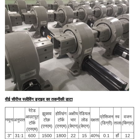
वीई सीरीज स्लीविंग ड्राइव का तकनीकी डाटा
रेटेड
झुकाव
होल्डिंग
अक्षीय
रेडियल
आउटपुट
प्रेसिजन
स्व
वजन
नमूना
अनुपात
टोक़
टॉर्क
भार
लोड
दक्षता
टॉर्क
(डिग्री)
ताला
(किग्रा)
(एनएम)
(एनएम)
(केएन)
(केएन)
(एनएम)
3"
31:1
600
1500
1800
22
15
40%
0.1
हाँ
12