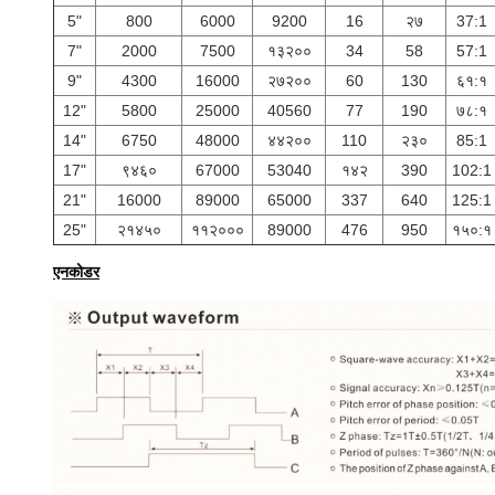
5"
800
6000
9200
16
२७
37:1
7"
2000
7500
१३२००
34
58
57:1
9"
4300
16000
२७२००
60
130
६१:१
12"
5800
25000
40560
77
190
७८:१
14"
6750
48000
४४२००
110
२३०
85:1
17"
९४६०
67000
53040
१४२
390
102:1
21"
16000
89000
65000
337
640
125:1
25"
२१४५०
११२०००
89000
476
950
१५०:१
एनकोडर