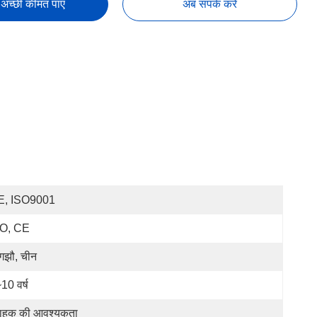
अच्छी कीमत पाएं
अब संपर्क करें
E, ISO9001
SO, CE
ंगझौ, चीन
10 वर्ष
राहक की आवश्यकता