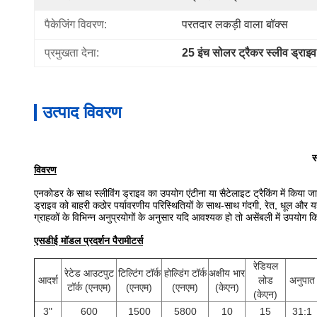
पैकेजिंग विवरण:
परतदार लकड़ी वाला बॉक्स
प्रमुखता देना:
25 इंच सोलर ट्रैकर स्लीव ड्राइव
उत्पाद विवरण
स
विवरण
एनकोडर के साथ स्लीविंग ड्राइव का उपयोग एंटीना या सैटेलाइट ट्रैकिंग में किया जा
ड्राइव को बाहरी कठोर पर्यावरणीय परिस्थितियों के साथ-साथ गंदगी, रेत, धूल और यह
ग्राहकों के विभिन्न अनुप्रयोगों के अनुसार यदि आवश्यक हो तो असेंबली में उपयो
एसडीई मॉडल प्रदर्शन पैरामीटर्स
रेडियल
रेटेड आउटपुट
टिल्टिंग टॉर्क
होल्डिंग टॉर्क
अक्षीय भार
आदर्श
लोड
अनुपात
टॉर्क (एनएम)
(एनएम)
(एनएम)
(केएन)
(केएन)
3"
600
1500
5800
10
15
31:1