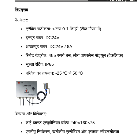
नियंत्रक
पैरामीटर:
ट्रैकिंग सटीकता: <प्लस 0.1 डिग्री (ठीक मौसम में)
इनपुट पावर: DC24V
आउटपुट पावर: DC24V / 8A
रिमोट कंट्रोल: 485 रुपये बस, लोरा वायरलेस मॉड्यूल (वैकल्पिक)
सुरक्षा रेटिंग: IP65
परिवेश का तापमान: -25 ℃ से 50 ℃
विन्यास और विशेषताएं:
डाई-कास्ट एल्यूमीनियम बॉक्स 240×160×75
एमसीयू नियंत्रण, खगोलीय एल्गोरिदम और प्रकाश संवेदनशीलता