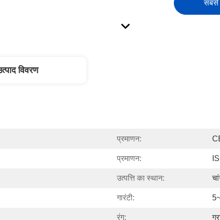
सबसे 
उत्पाद विवरण
प्रमाणन:
C
प्रमाणन:
I
उत्पत्ति का स्थान:
चा
गारंटी:
5~
रंग:
ग्