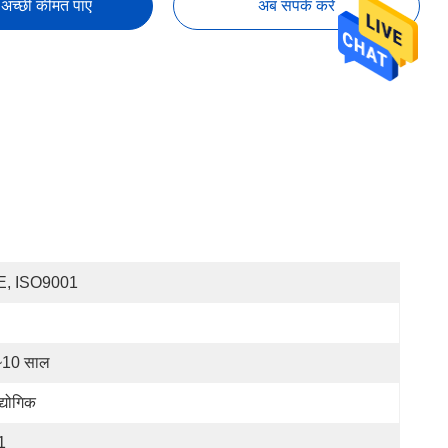
अच्छी कीमत पाएं
अब संपर्क करें
E, ISO9001
~10 साल
्योगिक
1