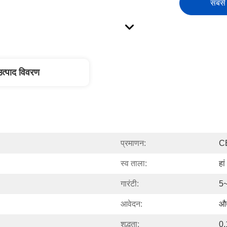
सबसे 
उत्पाद विवरण
प्रमाणन:
C
स्व ताला:
हां
गारंटी:
5
आवेदन:
औद
शुद्धता:
0.