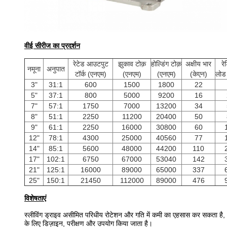
वीई सीरीज का प्रदर्शन
रेटेड आउटपुट
झुकाव टोक़
होल्डिंग टोक़
अक्षीय भार
र
नमूना
अनुपात
टॉर्क (एनएम)
(एनएम)
(एनएम)
(केएन)
लोड
3"
31:1
600
1500
1800
22
5"
37:1
800
5000
9200
16
7"
57:1
1750
7000
13200
34
8"
51:1
2250
11200
20400
50
9"
61:1
2250
16000
30800
60
12"
78:1
4300
25000
40560
77
14"
85:1
5600
48000
44200
110
17"
102:1
6750
67000
53040
142
21"
125:1
16000
89000
65000
337
25"
150:1
21450
112000
89000
476
विशेषताएं
स्लीविंग ड्राइव असीमित परिधीय रोटेशन और गति में कमी का एहसास कर सकता है,
के लिए डिज़ाइन, परीक्षण और उपयोग किया जाता है।