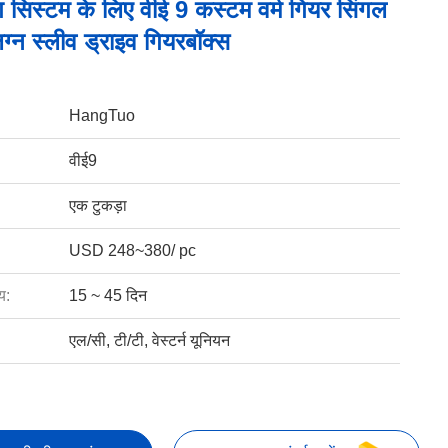
ंग सिस्टम के लिए वीई 9 कस्टम वर्म गियर सिंगल
ग्न स्लीव ड्राइव गियरबॉक्स
HangTuo
वीई9
एक टुकड़ा
USD 248~380/ pc
य:
15 ~ 45 दिन
एल/सी, टी/टी, वेस्टर्न यूनियन