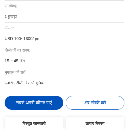
एमओक्यू:
1 टुकड़ा
कीमत:
USD 100~1600/ pc
डिलीवरी का समय:
15 ~ 45 दिन
भुगतान की शर्तें:
एल/सी, टी/टी, वेस्टर्न यूनियन
सबसे अच्छी कीमत पाएं
अब संपर्क करें
विस्तृत जानकारी
उत्पाद विवरण