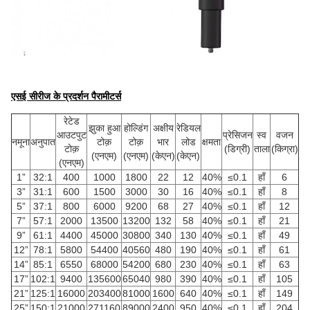
एसई सीरीज के प्रदर्शन पैरामीटर्स
रेटेड
झुका हुआ
होल्डिंग
अक्षीय
रेडियल
आउटपुट
प्रेसिजन
स्व
वजन
नमूना
अनुपात
टोक़
टोक़
भार
लोड
क्षमता
टोक़
(डिग्री)
ताला
(किग्रा)
(एनएम)
(एनएम)
(केएन)
(केएन)
(एनएम)
1”
32:1
400
1000
1800
22
12
40%
≤0.1
हाँ
6
3”
31:1
600
1500
3000
30
16
40%
≤0.1
हाँ
8
5”
37:1
800
6000
9200
68
27
40%
≤0.1
हाँ
12
7”
57:1
2000
13500
13200
132
58
40%
≤0.1
हाँ
21
9”
61:1
4400
45000
30800
340
130
40%
≤0.1
हाँ
49
12”
78:1
5800
54400
40560
480
190
40%
≤0.1
हाँ
61
14”
85:1
6550
68000
54200
680
230
40%
≤0.1
हाँ
63
17”
102:1
9400
135600
65040
980
390
40%
≤0.1
हाँ
105
21”
125:1
16000
203400
81000
1600
640
40%
≤0.1
हाँ
149
25”
150:1
21000
271160
89000
2400
950
40%
≤0.1
हाँ
204