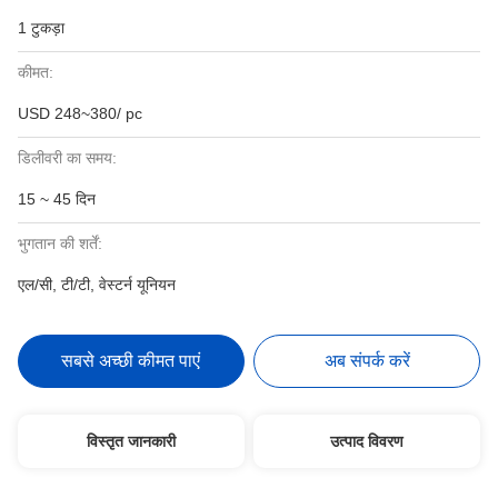
1 टुकड़ा
कीमत:
USD 248~380/ pc
डिलीवरी का समय:
15 ~ 45 दिन
भुगतान की शर्तें:
एल/सी, टी/टी, वेस्टर्न यूनियन
सबसे अच्छी कीमत पाएं
अब संपर्क करें
विस्तृत जानकारी
उत्पाद विवरण