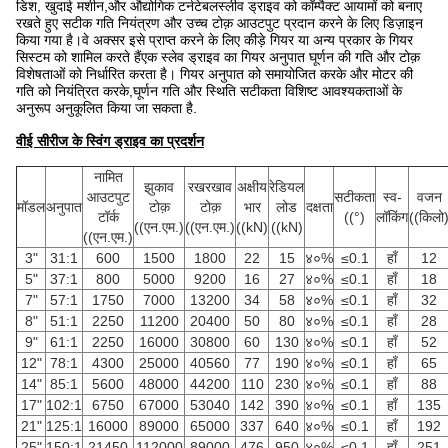
डिश, खुदाई मशीन,और औद्योगिक टर्नटेबलस्लीव ड्राइव को कॉम्पैक्ट आयामों को बनाए
रखते हुए सटीक गति नियंत्रण और उच्च टोक़ आउटपुट प्रदान करने के लिए डिज़ाइन
किया गया है।वे अक्सर इसे प्राप्त करने के लिए कीड़े गियर या अन्य प्रकार के गियर
सिस्टम को शामिल करते हैंएक स्लेव ड्राइव का गियर अनुपात घूर्णन की गति और टोक़
विशेषताओं को निर्धारित करता है। गियर अनुपात को समायोजित करके और मोटर की
गति को नियंत्रित करके,घूर्णन गति और स्थिति सटीकता विशिष्ट आवश्यकताओं के
अनुरूप अनुकूलित किया जा सकता है.
वीई सीरीज के स्विंग ड्राइव का प्रदर्शन
नामित
झुकाव
रखरखाव
अक्षीय
रेडियल
आउटपुट
सटीकता
स्व-
वजन
मॉडल
अनुपात
टोक़
टोक़
भार
लोड
दक्षता
टॉर्क
((°)
लॉकिंग
((किलो
((एन.एम.)
((एन.एम.)
((kN)
((kN)
((एन.एम.)
3"
31:1
600
1500
1800
22
15
४०%
≤0.1
हाँ
12
5"
37:1
800
5000
9200
16
27
४०%
≤0.1
हाँ
18
7"
57:1
1750
7000
13200
34
58
४०%
≤0.1
हाँ
32
8"
51:1
2250
11200
20400
50
80
४०%
≤0.1
हाँ
28
9"
61:1
2250
16000
30800
60
130
४०%
≤0.1
हाँ
52
12"
78:1
4300
25000
40560
77
190
४०%
≤0.1
हाँ
65
14"
85:1
5600
48000
44200
110
230
४०%
≤0.1
हाँ
88
17"
102:1
6750
67000
53040
142
390
४०%
≤0.1
हाँ
135
21"
125:1
16000
89000
65000
337
640
४०%
≤0.1
हाँ
192
25"
150:1
21450
112000
89000
476
950
४०%
≤0.1
हाँ
251