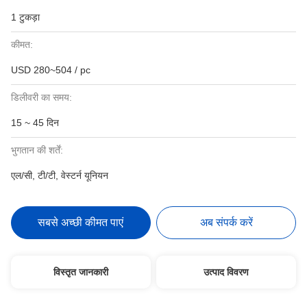
1 टुकड़ा
कीमत:
USD 280~504 / pc
डिलीवरी का समय:
15 ~ 45 दिन
भुगतान की शर्तें:
एल/सी, टी/टी, वेस्टर्न यूनियन
सबसे अच्छी कीमत पाएं
अब संपर्क करें
विस्तृत जानकारी
उत्पाद विवरण