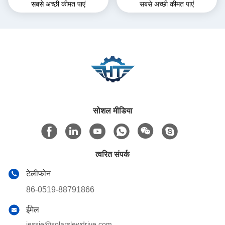
सबसे अच्छी कीमत पाएं
सबसे अच्छी कीमत पाएं
एक्सिस ड्राइव के साथ
ट्रैकर स्लीव ड्राइव
सोशल मीडिया
त्वरित संपर्क
टेलीफोन
86-0519-88791866
ईमेल
jessie@solarslewdrive.com