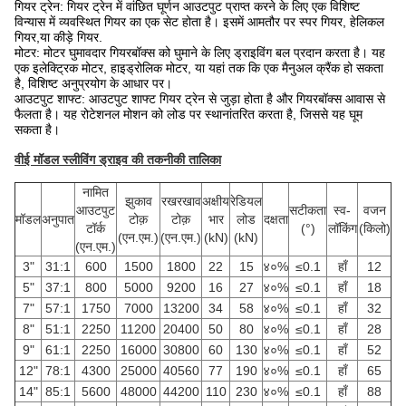
गियर ट्रेन: गियर ट्रेन में वांछित घूर्णन आउटपुट प्राप्त करने के लिए एक विशिष्ट
विन्यास में व्यवस्थित गियर का एक सेट होता है। इसमें आमतौर पर स्पर गियर, हेलिकल
गियर,या कीड़े गियर.
मोटर: मोटर घुमावदार गियरबॉक्स को घुमाने के लिए ड्राइविंग बल प्रदान करता है। यह
एक इलेक्ट्रिक मोटर, हाइड्रोलिक मोटर, या यहां तक कि एक मैनुअल क्रैंक हो सकता
है, विशिष्ट अनुप्रयोग के आधार पर।
आउटपुट शाफ्ट: आउटपुट शाफ्ट गियर ट्रेन से जुड़ा होता है और गियरबॉक्स आवास से
फैलता है। यह रोटेशनल मोशन को लोड पर स्थानांतरित करता है, जिससे यह घूम
सकता है।
वीई मॉडल स्लीविंग ड्राइव की तकनीकी तालिका
नामित
झुकाव
रखरखाव
अक्षीय
रेडियल
आउटपुट
सटीकता
स्व-
वजन
मॉडल
अनुपात
टोक़
टोक़
भार
लोड
दक्षता
टॉर्क
(°)
लॉकिंग
(किलो)
(एन.एम.)
(एन.एम.)
(kN)
(kN)
(एन.एम.)
3"
31:1
600
1500
1800
22
15
४०%
≤0.1
हाँ
12
5"
37:1
800
5000
9200
16
27
४०%
≤0.1
हाँ
18
7"
57:1
1750
7000
13200
34
58
४०%
≤0.1
हाँ
32
8"
51:1
2250
11200
20400
50
80
४०%
≤0.1
हाँ
28
9"
61:1
2250
16000
30800
60
130
४०%
≤0.1
हाँ
52
12"
78:1
4300
25000
40560
77
190
४०%
≤0.1
हाँ
65
14"
85:1
5600
48000
44200
110
230
४०%
≤0.1
हाँ
88