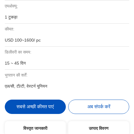
एमओक्यू:
1 टुकड़ा
कीमत:
USD 100~1600/ pc
डिलीवरी का समय:
15 ~ 45 दिन
भुगतान की शर्तें:
एल/सी, टी/टी, वेस्टर्न यूनियन
सबसे अच्छी कीमत पाएं
अब संपर्क करें
विस्तृत जानकारी
उत्पाद विवरण