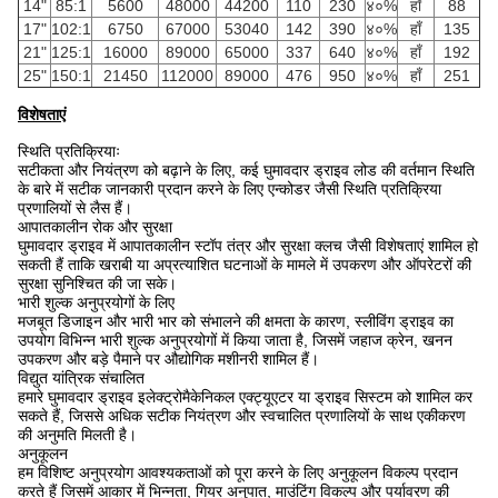
14"
85:1
5600
48000
44200
110
230
४०%
हाँ
88
17"
102:1
6750
67000
53040
142
390
४०%
हाँ
135
21"
125:1
16000
89000
65000
337
640
४०%
हाँ
192
25"
150:1
21450
112000
89000
476
950
४०%
हाँ
251
विशेषताएं
स्थिति प्रतिक्रियाः
सटीकता और नियंत्रण को बढ़ाने के लिए, कई घुमावदार ड्राइव लोड की वर्तमान स्थिति
के बारे में सटीक जानकारी प्रदान करने के लिए एन्कोडर जैसी स्थिति प्रतिक्रिया
प्रणालियों से लैस हैं।
आपातकालीन रोक और सुरक्षा
घुमावदार ड्राइव में आपातकालीन स्टॉप तंत्र और सुरक्षा क्लच जैसी विशेषताएं शामिल हो
सकती हैं ताकि खराबी या अप्रत्याशित घटनाओं के मामले में उपकरण और ऑपरेटरों की
सुरक्षा सुनिश्चित की जा सके।
भारी शुल्क अनुप्रयोगों के लिए
मजबूत डिजाइन और भारी भार को संभालने की क्षमता के कारण, स्लीविंग ड्राइव का
उपयोग विभिन्न भारी शुल्क अनुप्रयोगों में किया जाता है, जिसमें जहाज क्रेन, खनन
उपकरण और बड़े पैमाने पर औद्योगिक मशीनरी शामिल हैं।
विद्युत यांत्रिक संचालित
हमारे घुमावदार ड्राइव इलेक्ट्रोमैकेनिकल एक्ट्यूएटर या ड्राइव सिस्टम को शामिल कर
सकते हैं, जिससे अधिक सटीक नियंत्रण और स्वचालित प्रणालियों के साथ एकीकरण
की अनुमति मिलती है।
अनुकूलन
हम विशिष्ट अनुप्रयोग आवश्यकताओं को पूरा करने के लिए अनुकूलन विकल्प प्रदान
करते हैं जिसमें आकार में भिन्नता, गियर अनुपात, माउंटिंग विकल्प और पर्यावरण की