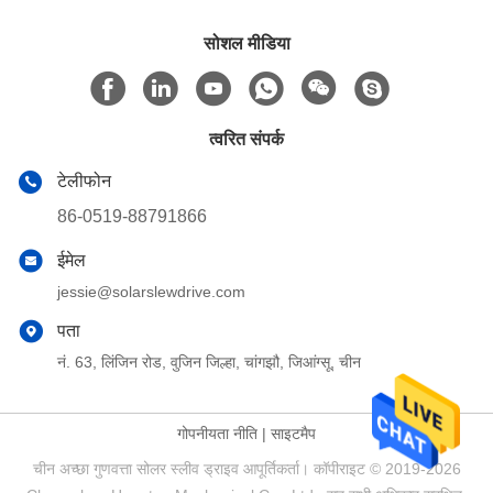
सोशल मीडिया
त्वरित संपर्क
टेलीफोन
86-0519-88791866
ईमेल
jessie@solarslewdrive.com
पता
नं. 63, लिंजिन रोड, वुजिन जिल्हा, चांगझौ, जिआंग्सू, चीन
गोपनीयता नीति
|
साइटमैप
चीन अच्छा गुणवत्ता सोलर स्लीव ड्राइव आपूर्तिकर्ता। कॉपीराइट © 2019-2026