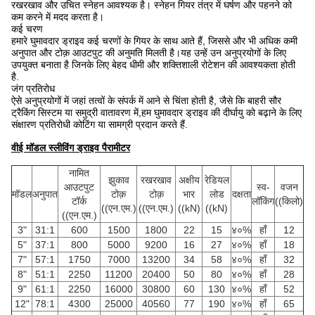
रखरखाव और उचित स्नेहन आवश्यक है। स्नेहन गियर तंत्र में घर्षण और पहनने को
कम करने में मदद करता है।
कई चरण
हमारे घुमावदार ड्राइव कई चरणों के गियर के साथ आते हैं, जिससे और भी अधिक कमी
अनुपात और टोक़ आउटपुट की अनुमति मिलती है।यह उन्हें उन अनुप्रयोगों के लिए
उपयुक्त बनाता है जिनके लिए बेहद धीमी और शक्तिशाली रोटेशन की आवश्यकता होती
है.
जंग प्रतिरोध
ऐसे अनुप्रयोगों में जहां तत्वों के संपर्क में आने से चिंता होती है, जैसे कि बाहरी सौर
ट्रैकिंग सिस्टम या समुद्री वातावरण में,हम घुमावदार ड्राइव की दीर्घायु को बढ़ाने के लिए
संक्षारण प्रतिरोधी कोटिंग या सामग्री प्रदान करते हैं.
वीई मॉडल स्लीविंग ड्राइव पैरामीटर
नामित
झुकाव
रखरखाव
अक्षीय
रेडियल
आउटपुट
स्व-
वजन
मॉडल
अनुपात
टोक़
टोक़
भार
लोड
दक्षता
टॉर्क
लॉकिंग
((किलो)
((एन.एम.)
((एन.एम.)
((kN)
((kN)
((एन.एम.)
3"
31:1
600
1500
1800
22
15
४०%
हाँ
12
5"
37:1
800
5000
9200
16
27
४०%
हाँ
18
7"
57:1
1750
7000
13200
34
58
४०%
हाँ
32
8"
51:1
2250
11200
20400
50
80
४०%
हाँ
28
9"
61:1
2250
16000
30800
60
130
४०%
हाँ
52
12"
78:1
4300
25000
40560
77
190
४०%
हाँ
65