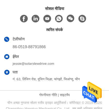
सोशल मीडिया
त्वरित संपर्क
टेलीफोन
86-0519-88791866
ईमेल
jessie@solarslewdrive.com
पता
नं. 63, लिंजिन रोड, वुजिन जिल्हा, चांगझौ, जिआंग्सू, चीन
गोपनीयता नीति
|
साइटमैप
चीन अच्छा गुणवत्ता सोलर स्लीव ड्राइव आपूर्तिकर्ता। कॉपीराइट © 2019-2026
Changzhou Hangtuo Mechanical Co., Ltd . सब सभी अधिकार सुरक्षित.